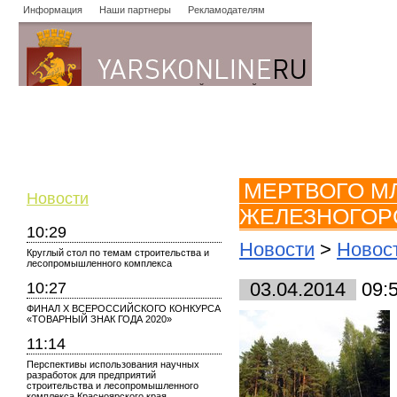
Информация
Наши партнеры
Рекламодателям
Новости
Объявления
Форум
Работа
Опросы
Знако
МЕРТВОГО М
Новости
ЖЕЛЕЗНОГОР
10:29
Новости
>
Новост
Круглый стол по темам строительства и
лесопромышленного комплекса
10:27
03.04.2014
09:
ФИНАЛ X ВСЕРОССИЙСКОГО КОНКУРСА
«ТОВАРНЫЙ ЗНАК ГОДА 2020»
11:14
Перспективы использования научных
разработок для предприятий
строительства и лесопромышленного
комплекса Красноярского края