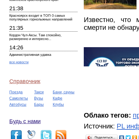
21:38
Красноярск входит в ТОП-3 самых
Известно, что 
популярных горнолыжных направлений
смерти не обнару
21:35
Кордон Чул-Аксы. Там спокойно,
размеренно и интересно...
14:26
Административная удавка
все новости
Справочник
Поезда
Такси
Бани, сауны
Самолеты
Вузы
Кафе
Автобусы
Бары
Клубы
Облако тегов:
п
Будь с нами
Источник:
PL инф
Поделиться…