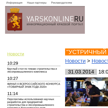
Информация
Наши партнеры
Рекламодателям
Новости
Объявления
Форум
Работа
Опросы
Знако
"УСТРИЧНЫЙ 
Новости
Новости
>
Новос
10:29
Круглый стол по темам строительства и
31.03.2014
18:
лесопромышленного комплекса
10:27
ФИНАЛ X ВСЕРОССИЙСКОГО КОНКУРСА
«ТОВАРНЫЙ ЗНАК ГОДА 2020»
11:14
Перспективы использования научных
разработок для предприятий
строительства и лесопромышленного
комплекса Красноярского края