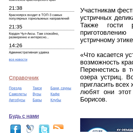
21:38
Участникам фест
Красноярск входит в ТОП-3 самых
устричных делик
популярных горнолыжных направлений
Также гости р
21:35
приготовлению
Кордон Чул-Аксы. Там спокойно,
размеренно и интересно...
устричному этике
14:26
Административная удавка
«Что касается ус
все новости
возможность кра
Перенестись в 
озера устриц. В
Справочник
пригласить всех 
Поезда
Такси
Бани, сауны
любят они этот
Самолеты
Вузы
Кафе
Борисов.
Автобусы
Бары
Клубы
Будь с нами