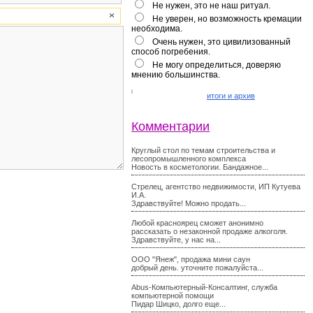
Не нужен, это не наш ритуал.
Не уверен, но возможность кремации
необходима.
Очень нужен, это цивилизованный
способ погребения.
Не могу определиться, доверяю
мнению большинства.
итоги и архив
Комментарии
Круглый стол по темам строительства и
лесопромышленного комплекса
Новость в косметологии. Бандажное...
Стрелец, агентство недвижимости, ИП Кутуева
И.А.
Здравствуйте! Можно продать...
Любой красноярец сможет анонимно
рассказать о незаконной продаже алкоголя.
Здравствуйте, у нас на...
ООО "Янеж", продажа мини саун
добрый день. уточните пожалуйста...
Abus-Компьютерный-Консалтинг, служба
компьютерной помощи
Пидар Шицко, долго еще...