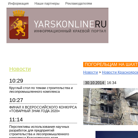
Информация
Наши партнеры
Рекламодателям
Новости
Объявления
Форум
Работа
Опросы
Знако
ПОГОРЕЛЬЦАМ НА ШАХ
Новости
Новости
>
Новости Красноярс
10:29
30.10.2014
16:34
Круглый стол по темам строительства и
лесопромышленного комплекса
10:27
ФИНАЛ X ВСЕРОССИЙСКОГО КОНКУРСА
«ТОВАРНЫЙ ЗНАК ГОДА 2020»
11:14
Перспективы использования научных
разработок для предприятий
строительства и лесопромышленного
комплекса Красноярского края