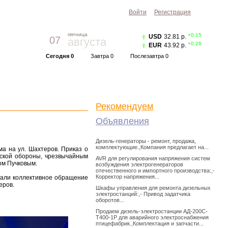
Войти
Регистрация
пятница
+0.15
USD
32.81 р.
07
августа
+0.26
EUR
43.92 р.
Сегодня 0
Завтра 0
Послезавтра 0
Прогноз погоды
Красноярск
|
Курс валют
Рекомендуем
Объявления
Дизель-генераторы - ремонт, продажа,
комплектующие.,Компания предлагает на...
а на ул. Шахтеров. Приказ о
ской обороны, чрезвычайным
AVR для регулирования напряжения систем
ом Пучковым.
возбуждения электрогенераторов
отечественного и импортного производства:,-
Корректор напряжения...
сали коллективное обращение
еров.
Шкафы управления для ремонта дизельных
электростанций:,- Привод задатчика
оборотов...
Продаем дизель-электростанции АД-200С-
Т400-1Р для аварийного электроснабжения
птицефабрик.,Комплектация и запчасти...