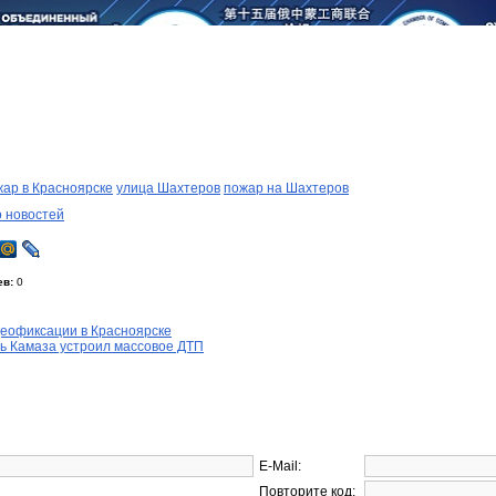
жар в Красноярске
улица Шахтеров
пожар на Шахтеров
о новостей
ев:
0
деофиксации в Красноярске
ь Камаза устроил массовое ДТП
E-Mail:
Повторите код: