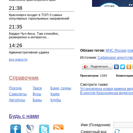
21:38
Красноярск входит в ТОП-3 самых
популярных горнолыжных направлений
21:35
Кордон Чул-Аксы. Там спокойно,
размеренно и интересно...
14:26
Облако тегов:
МЧС России
по
Административная удавка
Источник:
Сибирское агентств
все новости
Поделиться…
Просмотров:
1080
Коментари
Справочник
Смотрите также:
Поезда
Такси
Бани, сауны
Установлена новая камера ви
В центре Красноярска водител
Самолеты
Вузы
Кафе
Автобусы
Бары
Клубы
Будь с нами
Имя (Псевдоним):
Секретный код: