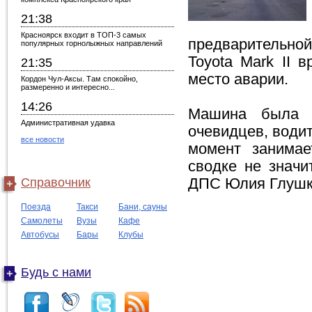
21:38
Красноярск входит в ТОП-3 самых
предварительной
популярных горнолыжных направлений
Toyota Mark II 
21:35
место аварии.
Кордон Чул-Аксы. Там спокойно,
размеренно и интересно...
14:26
Машина была б
Административная удавка
очевидцев, води
все новости
момент занимае
сводке не значи
Справочник
ДПС Юлия Глушк
Поезда
Такси
Бани, сауны
Самолеты
Вузы
Кафе
Автобусы
Бары
Клубы
Будь с нами