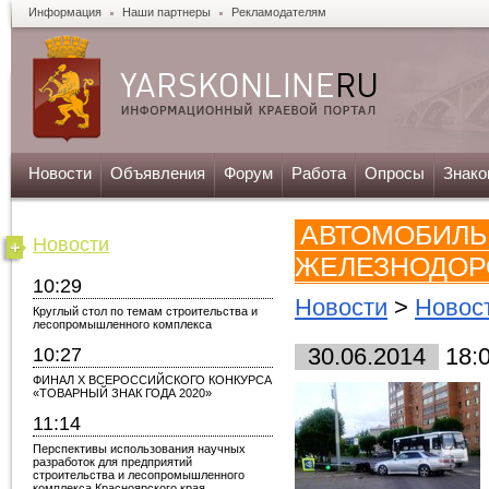
Информация
Наши партнеры
Рекламодателям
Новости
Объявления
Форум
Работа
Опросы
Знако
АВТОМОБИЛЬ
Новости
ЖЕЛЕЗНОДО
10:29
Новости
>
Новос
Круглый стол по темам строительства и
лесопромышленного комплекса
10:27
30.06.2014
18:
ФИНАЛ X ВСЕРОССИЙСКОГО КОНКУРСА
«ТОВАРНЫЙ ЗНАК ГОДА 2020»
11:14
Перспективы использования научных
разработок для предприятий
строительства и лесопромышленного
комплекса Красноярского края