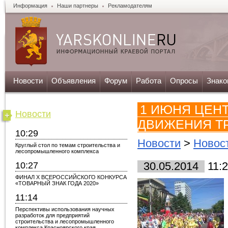
Информация
Наши партнеры
Рекламодателям
Новости
Объявления
Форум
Работа
Опросы
Знако
1 ИЮНЯ ЦЕН
Новости
ДВИЖЕНИЯ Т
10:29
Новости
>
Новос
Круглый стол по темам строительства и
лесопромышленного комплекса
10:27
30.05.2014
11:
ФИНАЛ X ВСЕРОССИЙСКОГО КОНКУРСА
«ТОВАРНЫЙ ЗНАК ГОДА 2020»
11:14
Перспективы использования научных
разработок для предприятий
строительства и лесопромышленного
комплекса Красноярского края