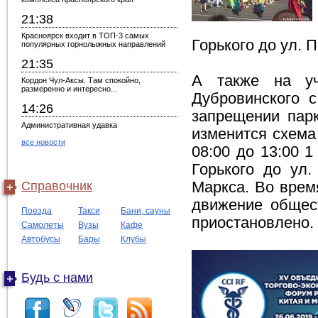
21:38
Красноярск входит в ТОП-3 самых
Горького до ул. П
популярных горнолыжных направлений
21:35
А также на уч
Кордон Чул-Аксы. Там спокойно,
размеренно и интересно...
Дубровинского с
14:26
запрещении парк
Административная удавка
изменится схема
все новости
08:00 до 13:00 
Горького до ул
Справочник
Маркса. Во врем
движение общест
Поезда
Такси
Бани, сауны
приостановлено.
Самолеты
Вузы
Кафе
Автобусы
Бары
Клубы
Будь с нами