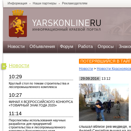
Информация
Наши партнеры
Рекламодателям
Новости
Объявления
Форум
Работа
Опросы
Знако
ПОТЕРЯВШИЙСЯ В ТАЙГ
Новости
Новости
>
Новости Красноярс
10:29
29.09.2014
13:12
Круглый стол по темам строительства и
лесопромышленного комплекса
10:27
ФИНАЛ X ВСЕРОССИЙСКОГО КОНКУРСА
«ТОВАРНЫЙ ЗНАК ГОДА 2020»
11:14
Перспективы использования научных
разработок для предприятий
слышал вблизи рев медведя, н
строительства и лесопромышленного
Андрей Сентябов вышел на дор
комплекса Красноярского края