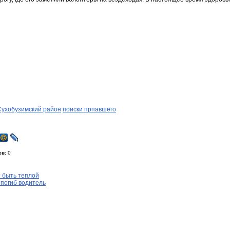
Сухобузимский район
поиски прпавшего
ев:
0
 быть теплой
погиб водитель