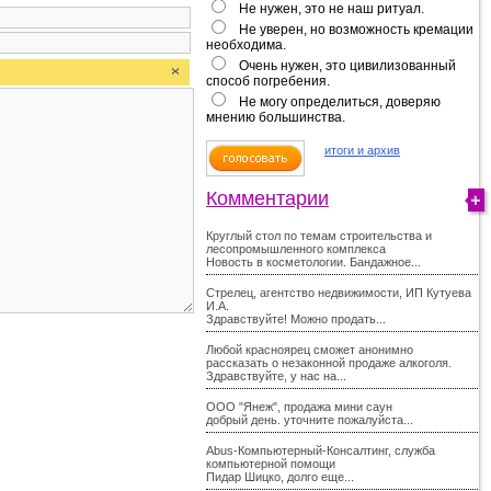
Не нужен, это не наш ритуал.
Не уверен, но возможность кремации
необходима.
Очень нужен, это цивилизованный
способ погребения.
Не могу определиться, доверяю
мнению большинства.
итоги и архив
Комментарии
Круглый стол по темам строительства и
лесопромышленного комплекса
Новость в косметологии. Бандажное...
Стрелец, агентство недвижимости, ИП Кутуева
И.А.
Здравствуйте! Можно продать...
Любой красноярец сможет анонимно
рассказать о незаконной продаже алкоголя.
Здравствуйте, у нас на...
ООО "Янеж", продажа мини саун
добрый день. уточните пожалуйста...
Abus-Компьютерный-Консалтинг, служба
компьютерной помощи
Пидар Шицко, долго еще...