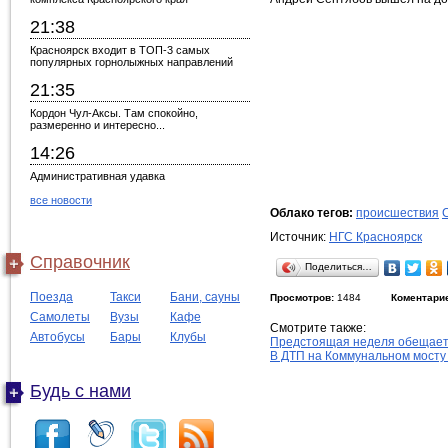
21:38
Красноярск входит в ТОП-3 самых
популярных горнолыжных направлений
21:35
Кордон Чул-Аксы. Там спокойно,
размеренно и интересно...
14:26
Административная удавка
все новости
Облако тегов:
происшествия
Источник:
НГС Красноярск
Справочник
Поделиться…
Поезда
Такси
Бани, сауны
Просмотров:
1484
Коментари
Самолеты
Вузы
Кафе
Смотрите также:
Автобусы
Бары
Клубы
Предстоящая неделя обещает
В ДТП на Коммунальном мосту 
Будь с нами