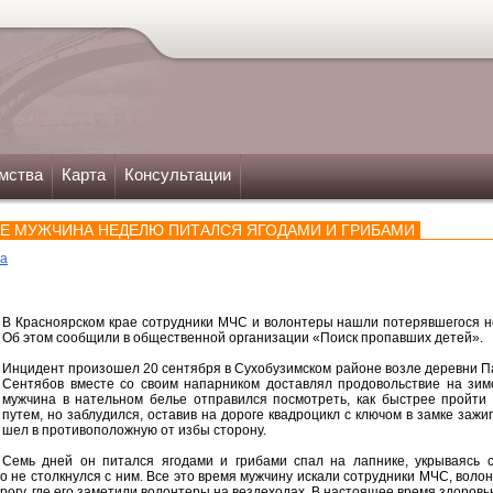
мства
Карта
Консультации
Е МУЖЧИНА НЕДЕЛЮ ПИТАЛСЯ ЯГОДАМИ И ГРИБАМИ
ка
В Красноярском крае сотрудники МЧС и волонтеры нашли потерявшегося не
Об этом сообщили в общественной организации «Поиск пропавших детей».
Инцидент произошел 20 сентября в Сухобузимском районе возле деревни П
Сентябов вместе со своим напарником доставлял продовольствие на зимов
мужчина в нательном белье отправился посмотреть, как быстрее пройти
путем, но заблудился, оставив на дороге квадроцикл с ключом в замке зажи
шел в противоположную от избы сторону.
Семь дней он питался ягодами и грибами спал на лапнике, укрываясь с
о не столкнулся с ним. Все это время мужчину искали сотрудники МЧС, волон
огу, где его заметили волонтеры на вездеходах. В настоящее время здоровь