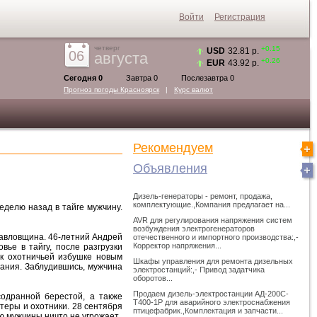
Войти
Регистрация
четверг
+0.15
USD
32.81 р.
06
августа
+0.26
EUR
43.92 р.
Сегодня 0
Завтра 0
Послезавтра 0
Прогноз погоды
Красноярск
|
Курс валют
Рекомендуем
Объявления
Дизель-генераторы - ремонт, продажа,
комплектующие.,Компания предлагает на...
делю назад в тайге мужчину.
AVR для регулирования напряжения систем
возбуждения электрогенераторов
авловщина. 46-летний Андрей
отечественного и импортного производства:,-
Корректор напряжения...
ье в тайгу, после разгрузки
 к охотничьей избушке новым
Шкафы управления для ремонта дизельных
гания. Заблудившись, мужчина
электростанций:,- Привод задатчика
оборотов...
Продаем дизель-электростанции АД-200С-
одранной берестой, а также
Т400-1Р для аварийного электроснабжения
теры и охотники. 28 сентября
птицефабрик.,Комплектация и запчасти...
ю мужчины ничто не угрожает.