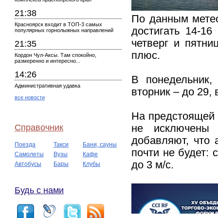
21:38
По данным метео
Красноярск входит в ТОП-3 самых
достигать 14-16
популярных горнолыжных направлений
четверг и пятни
21:35
плюс.
Кордон Чул-Аксы. Там спокойно,
размеренно и интересно...
14:26
В понедельник,
Административная удавка
вторник – до 29, 
все новости
На предстоящей 
Справочник
не исключены 
добавляют, что 
Поезда
Такси
Бани, сауны
почти не будет: 
Самолеты
Вузы
Кафе
до 3 м/c.
Автобусы
Бары
Клубы
Будь с нами