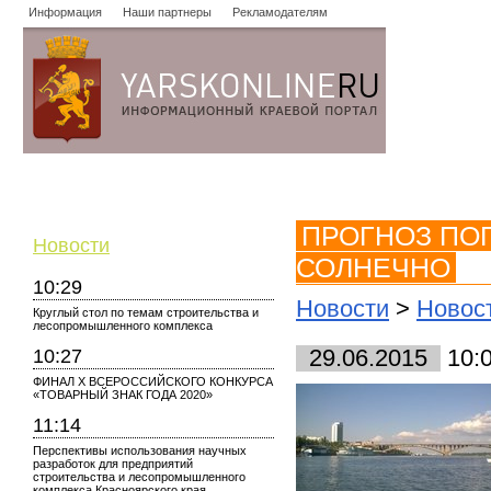
Информация
Наши партнеры
Рекламодателям
Новости
Объявления
Форум
Работа
Опросы
Знако
ПРОГНОЗ ПОГ
Новости
СОЛНЕЧНО
10:29
Новости
>
Новос
Круглый стол по темам строительства и
лесопромышленного комплекса
10:27
29.06.2015
10:
ФИНАЛ X ВСЕРОССИЙСКОГО КОНКУРСА
«ТОВАРНЫЙ ЗНАК ГОДА 2020»
11:14
Перспективы использования научных
разработок для предприятий
строительства и лесопромышленного
комплекса Красноярского края