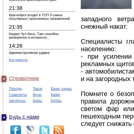
21:38
Красноярск входит в ТОП-3 самых
западного ветр
популярных горнолыжных направлений
снежный накат.
21:35
Кордон Чул-Аксы. Там спокойно,
размеренно и интересно...
Специалисты гл
14:26
населению:
Административная удавка
- при усилении
все новости
рекламных щитов
- автомобилиста
Справочник
и на загородных 
Поезда
Такси
Бани, сауны
Помните о безоп
Самолеты
Вузы
Кафе
правила дорожн
Автобусы
Бары
Клубы
светом фар или
пешеходным пере
Будь с нами
следует снижать