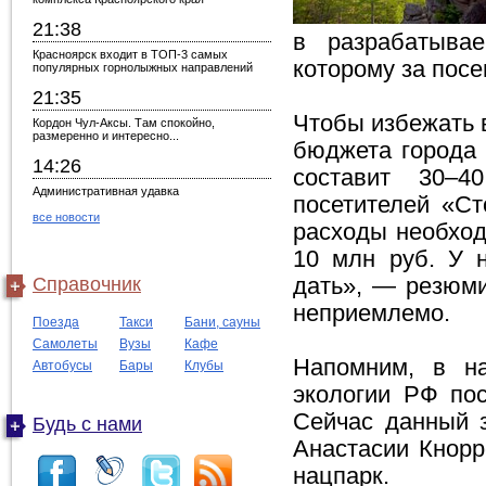
21:38
в разрабатывае
Красноярск входит в ТОП-3 самых
которому за посе
популярных горнолыжных направлений
21:35
Чтобы избежать 
Кордон Чул-Аксы. Там спокойно,
размеренно и интересно...
бюджета города 
14:26
составит 30–4
Административная удавка
посетителей «Ст
все новости
расходы необход
10 млн руб. У н
Справочник
дать», — резюми
неприемлемо.
Поезда
Такси
Бани, сауны
Самолеты
Вузы
Кафе
Напомним, в на
Автобусы
Бары
Клубы
экологии РФ пос
Сейчас данный з
Будь с нами
Анастасии Кнорр
нацпарк.