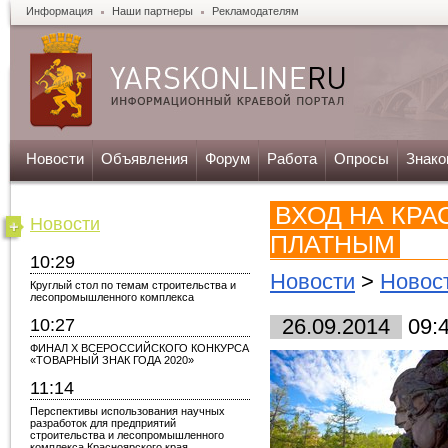
Информация
Наши партнеры
Рекламодателям
Новости
Объявления
Форум
Работа
Опросы
Знако
ВХОД НА КР
Новости
ПЛАТНЫМ
10:29
Новости
>
Новос
Круглый стол по темам строительства и
лесопромышленного комплекса
10:27
26.09.2014
09:
ФИНАЛ X ВСЕРОССИЙСКОГО КОНКУРСА
«ТОВАРНЫЙ ЗНАК ГОДА 2020»
11:14
Перспективы использования научных
разработок для предприятий
строительства и лесопромышленного
комплекса Красноярского края