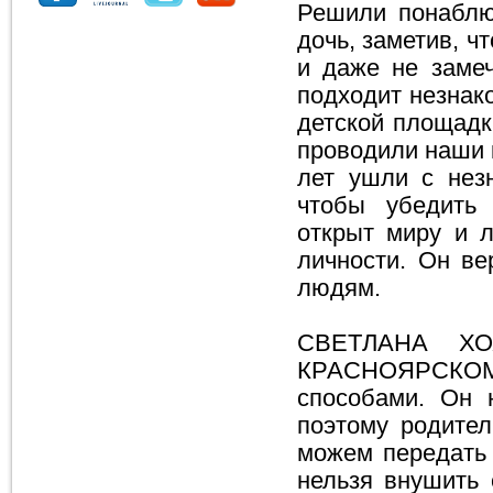
Решили понаблюд
дочь, заметив, ч
и даже не замеч
подходит незнак
детской площадк
проводили наши к
лет ушли с нез
чтобы убедить 
открыт миру и л
личности. Он ве
людям.
СВЕТЛАНА Х
КРАСНОЯРСКОМ
способами. Он 
поэтому родител
можем передать 
нельзя внушить 