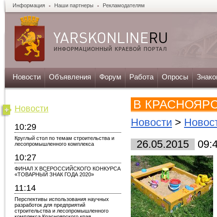
Информация
Наши партнеры
Рекламодателям
Новости
Объявления
Форум
Работа
Опросы
Знако
В КРАСНОЯР
Новости
Новости
>
Новос
10:29
Круглый стол по темам строительства и
26.05.2015
09:
лесопромышленного комплекса
10:27
ФИНАЛ X ВСЕРОССИЙСКОГО КОНКУРСА
«ТОВАРНЫЙ ЗНАК ГОДА 2020»
11:14
Перспективы использования научных
разработок для предприятий
строительства и лесопромышленного
комплекса Красноярского края