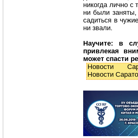
никогда лично с 
ни были заняты, 
садиться в чужи
ни звали.
Научите: в сл
привлекая вни
может спасти р
Новости С
Новости Сарат