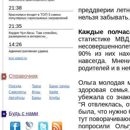
21:38
преддверии летн
Красноярск входит в ТОП-3 самых
нельзя забывать.
популярных горнолыжных направлений
21:35
Каждые полчас
Кордон Чул-Аксы. Там спокойно,
размеренно и интересно...
статистике МВД
14:26
несовершеннолет
Административная удавка
90% из них нах
все новости
навсегда. Мнен
родителей и в не
Справочник
Ольга молодая м
Поезда
Такси
Бани, сауны
здоровая семья
Самолеты
Вузы
Кафе
убежала со зна
Автобусы
Бары
Клубы
"Я отвлеклась, 
была, что нужно 
Будь с нами
тут поворачиваюс
попросили Ольг