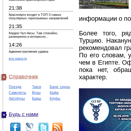
21:38
Красноярск входит в ТОП-3 самых
информации о пол
популярных горнолыжных направлений
21:35
Более того, ря
Кордон Чул-Аксы. Там спокойно,
размеренно и интересно...
Турцию. Наканун
14:26
рекомендовал гр
Административная удавка
По его словам, 
все новости
чем в Египте. О
пока нет, обра
Справочник
характер.
Поезда
Такси
Бани, сауны
Самолеты
Вузы
Кафе
Автобусы
Бары
Клубы
Будь с нами