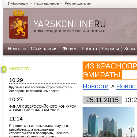
Информация
Наши партнеры
Рекламодателям
Новости
Объявления
Форум
Работа
Опросы
Знако
ИЗ КРАСНОЯ
Новости
ЭМИРАТЫ
10:29
Новости
>
Новос
Круглый стол по темам строительства и
лесопромышленного комплекса
10:27
25.11.2015
13:2
ФИНАЛ X ВСЕРОССИЙСКОГО КОНКУРСА
«ТОВАРНЫЙ ЗНАК ГОДА 2020»
11:14
Перспективы использования научных
разработок для предприятий
строительства и лесопромышленного
комплекса Красноярского края