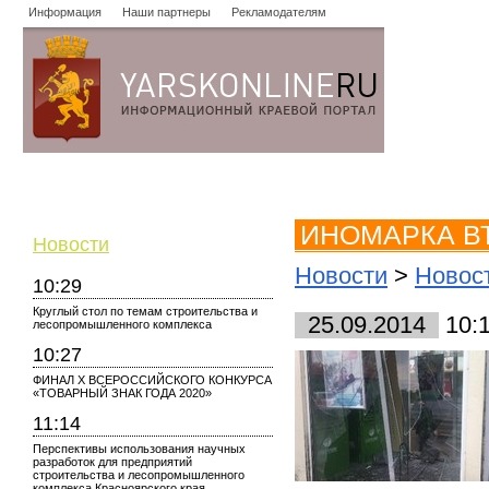
Информация
Наши партнеры
Рекламодателям
Новости
Объявления
Форум
Работа
Опросы
Знако
ИНОМАРКА В
Новости
Новости
>
Новос
10:29
Круглый стол по темам строительства и
25.09.2014
10:
лесопромышленного комплекса
10:27
ФИНАЛ X ВСЕРОССИЙСКОГО КОНКУРСА
«ТОВАРНЫЙ ЗНАК ГОДА 2020»
11:14
Перспективы использования научных
разработок для предприятий
строительства и лесопромышленного
комплекса Красноярского края