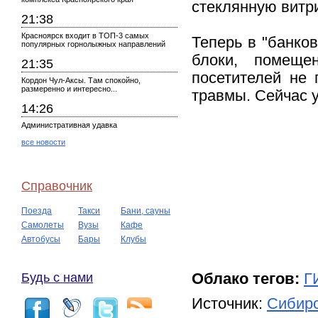
стеклянную витри
21:38
Красноярск входит в ТОП-3 самых
Теперь в "банко
популярных горнолыжных направлений
блоки, помеще
21:35
посетителей не 
Кордон Чул-Аксы. Там спокойно,
размеренно и интересно...
травмы. Сейчас 
14:26
Административная удавка
все новости
Справочник
Поезда
Такси
Бани, сауны
Самолеты
Вузы
Кафе
Автобусы
Бары
Клубы
Будь с нами
Облако тегов:
Г
Источник:
Сибирс