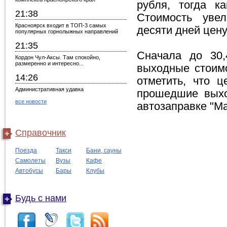
рубля, тогда к
21:38
Стоимость увел
Красноярск входит в ТОП-3 самых
десяти дней цен
популярных горнолыжных направлений
21:35
Сначала до 30,
Кордон Чул-Аксы. Там спокойно,
размеренно и интересно...
выходные стоимо
14:26
отметить, что 
Административная удавка
прошедшие выхо
все новости
автозаправке "Ма
Справочник
Поезда
Такси
Бани, сауны
Самолеты
Вузы
Кафе
Автобусы
Бары
Клубы
Будь с нами