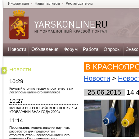
Информация
Наши партнеры
Рекламодателям
Новости
Объявления
Форум
Работа
Опросы
Знако
В КРАСНОЯР
Новости
Новости
>
Новос
10:29
Круглый стол по темам строительства и
25.06.2015
14:
лесопромышленного комплекса
10:27
ФИНАЛ X ВСЕРОССИЙСКОГО КОНКУРСА
«ТОВАРНЫЙ ЗНАК ГОДА 2020»
11:14
Перспективы использования научных
разработок для предприятий
строительства и лесопромышленного
комплекса Красноярского края