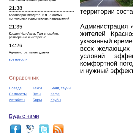
21:38
территории соста
Красноярск входит в ТОП-3 самых
популярных горнолыжных направлений
Администрация «
21:35
жителей Красно
Кордон Чул-Аксы. Там спокойно,
размеренно и интересно...
указанный времен
14:26
всех желающих 
Административная удавка
условий эффе
все новости
комфортной пого
и нужный эффект 
Справочник
Поезда
Такси
Бани, сауны
Самолеты
Вузы
Кафе
Автобусы
Бары
Клубы
Будь с нами