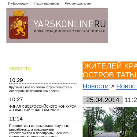
Информация
Наши партнеры
Рекламодателям
Новости
Объявления
Форум
Работа
Опросы
Знако
ЖИТЕЛЕЙ КР
Новости
ОСТРОВ ТАТЫ
10:29
Новости
>
Новос
Круглый стол по темам строительства и
лесопромышленного комплекса
10:27
25.04.2014
11:
ФИНАЛ X ВСЕРОССИЙСКОГО КОНКУРСА
«ТОВАРНЫЙ ЗНАК ГОДА 2020»
11:14
Перспективы использования научных
разработок для предприятий
строительства и лесопромышленного
комплекса Красноярского края