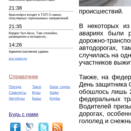
21:38
происшествий.
Красноярск входит в ТОП-3 самых
популярных горнолыжных направлений
В некоторых из
21:35
авариях были р
Кордон Чул-Аксы. Там спокойно,
размеренно и интересно...
дорожно-транспо
14:26
автодорогах, т
Административная удавка
случилась на одн
все новости
участников выжит
Справочник
Также, на федер
День защитника 
Поезда
Такси
Бани, сауны
обошлось лишь 2
Самолеты
Вузы
Кафе
федеральных тра
Автобусы
Бары
Клубы
Водителей призы
дорогах, особен
Будь с нами
гололед и снежны