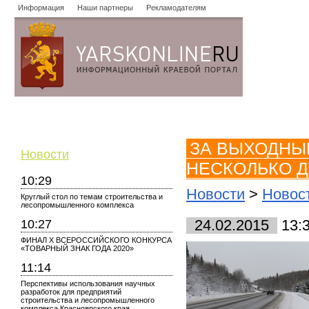
Информация
Наши партнеры
Рекламодателям
Новости
Объявления
Форум
Работа
Опросы
Знако
ЗА ВЫХОДНЫ
Новости
НЕСКОЛЬКО Д
10:29
Новости
>
Новос
Круглый стол по темам строительства и
лесопромышленного комплекса
10:27
24.02.2015
13:
ФИНАЛ X ВСЕРОССИЙСКОГО КОНКУРСА
«ТОВАРНЫЙ ЗНАК ГОДА 2020»
11:14
Перспективы использования научных
разработок для предприятий
строительства и лесопромышленного
комплекса Красноярского края