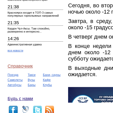
Сегодня, во втор
21:38
ночью около -12 
Красноярск входит в ТОП-3 самых
популярных горнолыжных направлений
Завтра, в среду
21:35
около -15 градус
Кордон Чул-Аксы. Там спокойно,
размеренно и интересно...
В четверг днем ок
14:26
Административная удавка
В конце недели 
все новости
днем около -12
субботу ожидаетс
Справочник
В выходные дни
ожидается.
Поезда
Такси
Бани, сауны
Самолеты
Вузы
Кафе
Автобусы
Бары
Клубы
Будь с нами