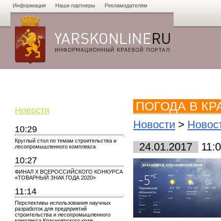
Информация
Наши партнеры
Рекламодателям
Новости
Объявления
Форум
Работа
Опросы
Знако
ПОГОДА В КР
Новости
Новости
>
Новос
10:29
Круглый стол по темам строительства и
24.01.2017
11:
лесопромышленного комплекса
10:27
ФИНАЛ X ВСЕРОССИЙСКОГО КОНКУРСА
«ТОВАРНЫЙ ЗНАК ГОДА 2020»
11:14
Перспективы использования научных
разработок для предприятий
строительства и лесопромышленного
комплекса Красноярского края