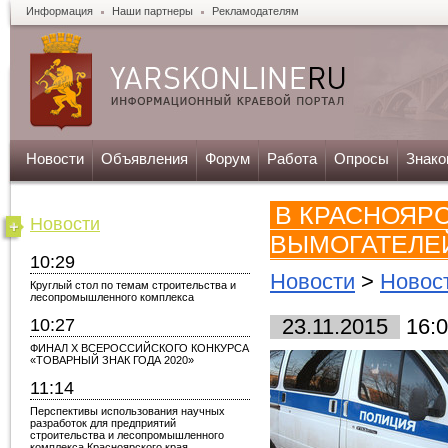
Информация
Наши партнеры
Рекламодателям
Новости
Объявления
Форум
Работа
Опросы
Знако
В КРАСНОЯР
Новости
ВЫМОГАТЕЛЕ
10:29
Новости
>
Новос
Круглый стол по темам строительства и
лесопромышленного комплекса
10:27
23.11.2015
16:0
ФИНАЛ X ВСЕРОССИЙСКОГО КОНКУРСА
«ТОВАРНЫЙ ЗНАК ГОДА 2020»
11:14
Перспективы использования научных
разработок для предприятий
строительства и лесопромышленного
комплекса Красноярского края