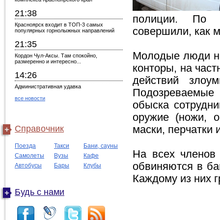
21:38
полиции. По 
Красноярск входит в ТОП-3 самых
совершили, как 
популярных горнолыжных направлений
21:35
Молодые люди на
Кордон Чул-Аксы. Там спокойно,
размеренно и интересно...
конторы, на час
14:26
действий злоу
Административная удавка
Подозреваемые 
все новости
обыска сотрудни
оружие (ножи, о
Справочник
маски, перчатки 
Поезда
Такси
Бани, сауны
На всех членов
Самолеты
Вузы
Кафе
обвиняются в ба
Автобусы
Бары
Клубы
Каждому из них г
Будь с нами