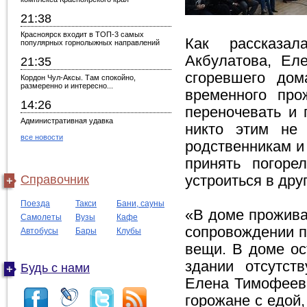
21:38
Красноярск входит в ТОП-3 самых
Как рассказал
популярных горнолыжных направлений
Акбулатова, Ел
21:35
сгоревшего дом
Кордон Чул-Аксы. Там спокойно,
размеренно и интересно...
временного про
14:26
переночевать и 
Административная удавка
никто этим не 
все новости
родственникам и
принять погоре
Справочник
устроиться в дру
Поезда
Такси
Бани, сауны
«В доме прожива
Самолеты
Вузы
Кафе
сопровождении п
Автобусы
Бары
Клубы
вещи. В доме ос
здании отсутств
Будь с нами
Елена Тимофеева
горожане с едой