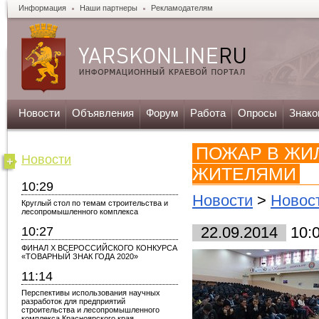
Информация
Наши партнеры
Рекламодателям
Новости
Объявления
Форум
Работа
Опросы
Знако
ПОЖАР В ЖИ
Новости
ЖИТЕЛЯМИ
10:29
Новости
>
Новос
Круглый стол по темам строительства и
лесопромышленного комплекса
10:27
22.09.2014
10:
ФИНАЛ X ВСЕРОССИЙСКОГО КОНКУРСА
«ТОВАРНЫЙ ЗНАК ГОДА 2020»
11:14
Перспективы использования научных
разработок для предприятий
строительства и лесопромышленного
комплекса Красноярского края