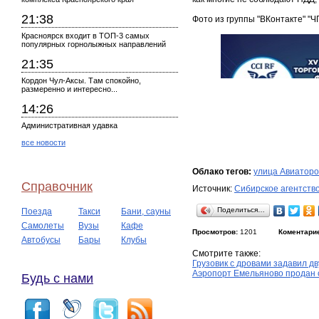
21:38
Фото из группы "ВКонтакте" "Ч
Красноярск входит в ТОП-3 самых
популярных горнолыжных направлений
21:35
Кордон Чул-Аксы. Там спокойно,
размеренно и интересно...
14:26
Административная удавка
все новости
Облако тегов:
улица Авиаторо
Справочник
Источник:
Сибирское агентств
Поделиться…
Поезда
Такси
Бани, сауны
Самолеты
Вузы
Кафе
Просмотров:
1201
Коментари
Автобусы
Бары
Клубы
Смотрите также:
Грузовик с дровами задавил д
Аэропорт Емельяново продан 
Будь с нами