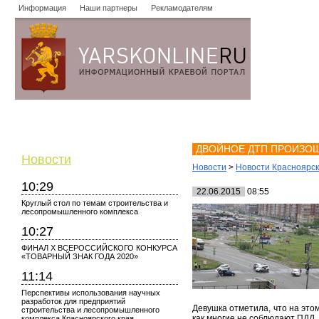
Информация
Наши партнеры
Рекламодателям
Новости
Объявления
Форум
Работа
Опросы
Знако
ДВОЙНОЕ ДТП ПРОИЗОШ
Новости
Новости
>
Новости Красноярс
10:29
22.06.2015
08:55
Круглый стол по темам строительства и
лесопромышленного комплекса
10:27
ФИНАЛ X ВСЕРОССИЙСКОГО КОНКУРСА
«ТОВАРНЫЙ ЗНАК ГОДА 2020»
11:14
Перспективы использования научных
разработок для предприятий
Девушка отметила, что на этом
строительства и лесопромышленного
как многие не соблюдают ПДД,
комплекса Красноярского края