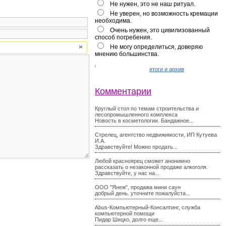
Не нужен, это не наш ритуал.
Не уверен, но возможность кремации
необходима.
Очень нужен, это цивилизованный
способ погребения.
Не могу определиться, доверяю
мнению большинства.
итоги и архив
Комментарии
Круглый стол по темам строительства и
лесопромышленного комплекса
Новость в косметологии. Бандажное...
Стрелец, агентство недвижимости, ИП Кутуева
И.А.
Здравствуйте! Можно продать...
Любой красноярец сможет анонимно
рассказать о незаконной продаже алкоголя.
Здравствуйте, у нас на...
ООО "Янеж", продажа мини саун
добрый день. уточните пожалуйста...
Abus-Компьютерный-Консалтинг, служба
компьютерной помощи
Пидар Шицко, долго еще...