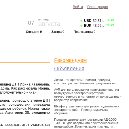
Войти
Регистрация
пятница
+0.15
USD
32.81 р.
07
августа
+0.26
EUR
43.92 р.
Сегодня 0
Завтра 0
Послезавтра 0
Прогноз погоды
Красноярск
|
Курс валют
Рекомендуем
Объявления
Дизель-генераторы - ремонт, продажа,
комплектующие.,Компания предлагает на...
чевидец ДТП Ирина Казанцева.
дома. Как рассказала Ирина,
AVR для регулирования напряжения систем
едположительно «Киа».
возбуждения электрогенераторов
отечественного и импортного производства:,-
Корректор напряжения...
варией, произошло второе ДТП
место происшествия приезжала
Шкафы управления для ремонта дизельных
одился ребенок. Ирина также
электростанций:,- Привод задатчика
ца Авиаторов, 38, ежедневно
оборотов...
Продаем дизель-электростанции АД-200С-
Т400-1Р для аварийного электроснабжения
ь проезжать этот участок, так
птицефабрик.,Комплектация и запчасти...