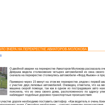
мства
Карта
Консультации
ЛО ВЧЕРА НА ПЕРЕКРЕСТКЕ АВИАТОРОВ-МОЛОКОВА
ка
О двойной аварии на перекрестке Авиаторов-Молокова рассказала о
Девушка видела столкновение четырех автомобилей из окна своего 
сначала на перекрестке столкнулись автомобили «Форд Фьюжн» и пр
Примерно через 15 минут на этом же перекрестке, рядом с первой а
с участие двух легковых автомобилей. Очевидец отметила, что на 
машина скорой помощи, так как в одном из пострадавших авто нах
пояснила, что из окна своего дома, расположенного по адресу ули
наблюдает подобные дорожно-транспортные происшествия.
 участке дороги необходимо поставить светофор. «Как водитель я очень боюс
 игнорируют знаки. Светофор необходим», - считает очевидец происшествия.