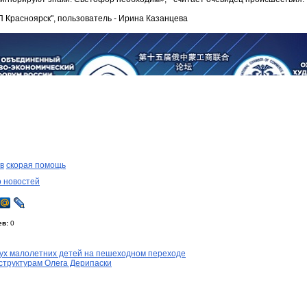
П Красноярск", пользователь - Ирина Казанцева
в
скорая помощь
о новостей
ев:
0
вух малолетних детей на пешеходном переходе
структурам Олега Дерипаски