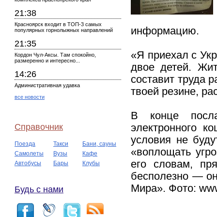
21:38
Красноярск входит в ТОП-3 самых
информацию.
популярных горнолыжных направлений
21:35
«Я приехал с Укр
Кордон Чул-Аксы. Там спокойно,
размеренно и интересно...
двое детей. Жит
14:26
составит труда р
Административная удавка
твоей резине, ра
все новости
В конце посла
Справочник
электронного ко
условия не буд
Поезда
Такси
Бани, сауны
«воплощать угро
Самолеты
Вузы
Кафе
его словам, пр
Автобусы
Бары
Клубы
бесполезно — он
Мира». Фото: ww
Будь с нами