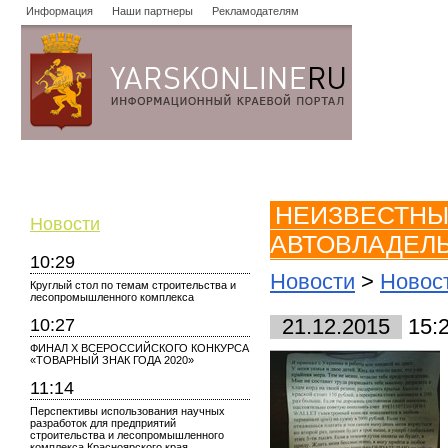
Информация
Наши партнеры
Рекламодателям
Новости
Объявления
Форум
Работа
Опросы
Знако
НЕИЗВЕСТНЫ
Новости
АВТОВЛАДЕЛЬ
10:29
Новости
>
Новос
Круглый стол по темам строительства и
лесопромышленного комплекса
10:27
21.12.2015
15:
ФИНАЛ X ВСЕРОССИЙСКОГО КОНКУРСА
«ТОВАРНЫЙ ЗНАК ГОДА 2020»
11:14
Перспективы использования научных
разработок для предприятий
строительства и лесопромышленного
комплекса Красноярского края