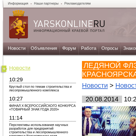
Информация
Наши партнеры
Рекламодателям
Новости
Объявления
Форум
Работа
Опросы
Знако
ЛЕДЯНОЙ ФЛ
Новости
КРАСНОЯРСК
10:29
Новости
>
Новос
Круглый стол по темам строительства и
лесопромышленного комплекса
10:27
20.08.2014
10:
ФИНАЛ X ВСЕРОССИЙСКОГО КОНКУРСА
«ТОВАРНЫЙ ЗНАК ГОДА 2020»
11:14
Перспективы использования научных
разработок для предприятий
строительства и лесопромышленного
комплекса Красноярского края