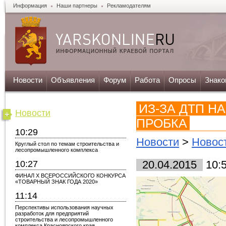
Информация
Наши партнеры
Рекламодателям
Новости
Объявления
Форум
Работа
Опросы
Знако
ИЗ-ЗА ДТП Н
Новости
ПРОБКА
10:29
Новости
>
Новос
Круглый стол по темам строительства и
лесопромышленного комплекса
10:27
20.04.2015
10:
ФИНАЛ X ВСЕРОССИЙСКОГО КОНКУРСА
«ТОВАРНЫЙ ЗНАК ГОДА 2020»
11:14
Перспективы использования научных
разработок для предприятий
строительства и лесопромышленного
комплекса Красноярского края