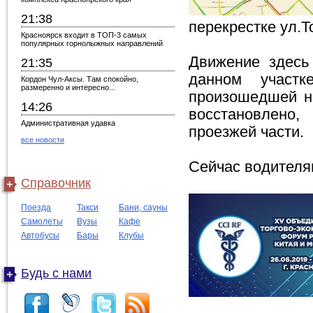
21:38
перекрестке ул.Т
Красноярск входит в ТОП-3 самых
популярных горнолыжных направлений
Движение здесь
21:35
данном участк
Кордон Чул-Аксы. Там спокойно,
размеренно и интересно...
произошедшей н
14:26
восстановлено,
Административная удавка
проезжей части.
все новости
Сейчас водителя
Справочник
Поезда
Такси
Бани, сауны
Самолеты
Вузы
Кафе
Автобусы
Бары
Клубы
Будь с нами