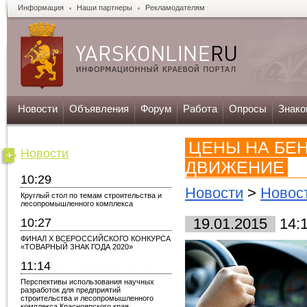
Информация
Наши партнеры
Рекламодателям
Новости
Объявления
Форум
Работа
Опросы
Знако
ЦЕНЫ НА БЕ
Новости
ДВИЖЕНИЕ
10:29
Новости
>
Новос
Круглый стол по темам строительства и
лесопромышленного комплекса
10:27
19.01.2015
14:
ФИНАЛ X ВСЕРОССИЙСКОГО КОНКУРСА
«ТОВАРНЫЙ ЗНАК ГОДА 2020»
11:14
Перспективы использования научных
разработок для предприятий
строительства и лесопромышленного
комплекса Красноярского края