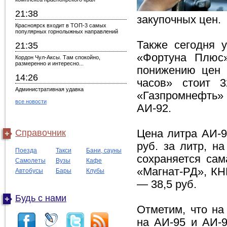
21:38
закупочных цен.
Красноярск входит в ТОП-3 самых
популярных горнолыжных направлений
Также сегодня 
21:35
«Фортуна Плюс»
Кордон Чул-Аксы. Там спокойно,
размеренно и интересно...
понижению цен 
14:26
часов» стоит 
Административная удавка
«Газпромнефть» 
все новости
АИ-92.
Справочник
Цена литра АИ-9
руб. за литр, н
Поезда
Такси
Бани, сауны
сохраняется са
Самолеты
Вузы
Кафе
«Магнат-РД», КН
Автобусы
Бары
Клубы
— 38,5 руб.
Будь с нами
Отметим, что на
на АИ-95 и АИ-9