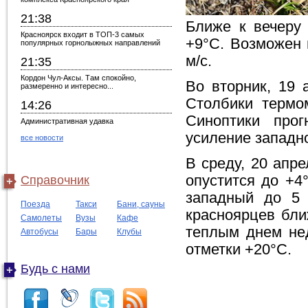
21:38
Ближе к вечеру
Красноярск входит в ТОП-3 самых
+9°C. Возможен 
популярных горнолыжных направлений
м/с.
21:35
Кордон Чул-Аксы. Там спокойно,
Во вторник, 19 
размеренно и интересно...
Столбики термо
14:26
Синоптики про
Административная удавка
усиление западно
все новости
В среду, 20 апре
опустится до +4
Справочник
западный до 5 
Поезда
Такси
Бани, сауны
красноярцев бли
Самолеты
Вузы
Кафе
теплым днем нед
Автобусы
Бары
Клубы
отметки +20°C.
Будь с нами