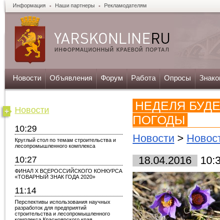
Информация
Наши партнеры
Рекламодателям
Новости
Объявления
Форум
Работа
Опросы
Знако
НЕДЕЛЯ БУДЕ
Новости
ПОГОДЫ
10:29
Новости
>
Новос
Круглый стол по темам строительства и
лесопромышленного комплекса
10:27
18.04.2016
10:
ФИНАЛ X ВСЕРОССИЙСКОГО КОНКУРСА
«ТОВАРНЫЙ ЗНАК ГОДА 2020»
11:14
Перспективы использования научных
разработок для предприятий
строительства и лесопромышленного
комплекса Красноярского края