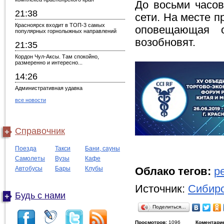
До восьми часов
21:38
сети. На месте 
Красноярск входит в ТОП-3 самых
оповещающая 
популярных горнолыжных направлений
возобновят.
21:35
Кордон Чул-Аксы. Там спокойно,
размеренно и интересно...
14:26
Административная удавка
все новости
Справочник
Поезда
Такси
Бани, сауны
Самолеты
Вузы
Кафе
Автобусы
Бары
Клубы
Облако тегов:
р
Источник:
Сибирс
Будь с нами
Поделиться…
Просмотров:
1096
Коментари