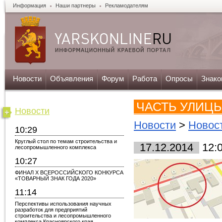
Информация
Наши партнеры
Рекламодателям
Новости
Объявления
Форум
Работа
Опросы
Знако
ЧАСТЬ УЛИЦ
Новости
Новости
>
Новос
10:29
Круглый стол по темам строительства и
17.12.2014
12:
лесопромышленного комплекса
10:27
ФИНАЛ X ВСЕРОССИЙСКОГО КОНКУРСА
«ТОВАРНЫЙ ЗНАК ГОДА 2020»
11:14
Перспективы использования научных
разработок для предприятий
строительства и лесопромышленного
комплекса Красноярского края