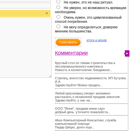
Не нужен, это не наш ритуал.
Не уверен, но возможность кремации
необходима.
Очень нужен, это цивилизованный
способ погребения.
Не могу определиться, доверяю
мнению большинства.
итоги и архив
Комментарии
Круглый стол по темам строительства и
лесопромышленного комплекса
Новость в косметологии. Бандажное...
Стрелец, агентство недвижимости, ИП Кутуева
И.А.
Здравствуйте! Можно продать...
Любой красноярец сможет анонимно
рассказать о незаконной продаже алкоголя.
Здравствуйте, у нас на...
ООО "Янеж", продажа мини саун
добрый день. уточните пожалуйста...
Abus-Компьютерный-Консалтинг, служба
компьютерной помощи
Пидар Шицко, долго еще...