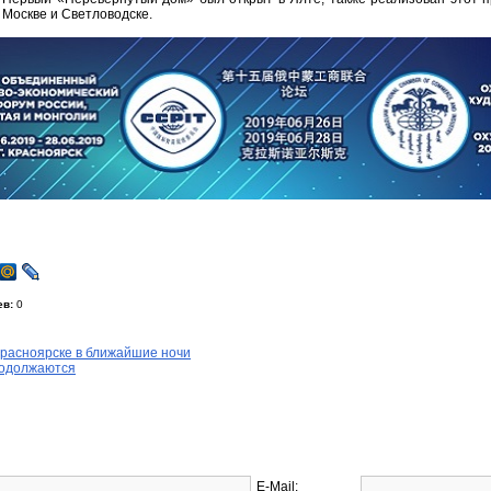
Москве и Светловодске.
ев:
0
Красноярске в ближайшие ночи
родолжаются
E-Mail: