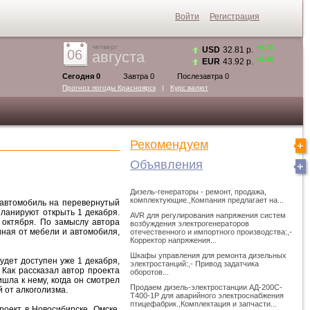
Войти
Регистрация
четверг
+0.15
USD
32.81 р.
06
августа
+0.26
EUR
43.92 р.
Сегодня 0
Завтра 0
Послезавтра 0
Прогноз погоды
Красноярск
|
Курс валют
Рекомендуем
Объявления
Дизель-генераторы - ремонт, продажа,
комплектующие.,Компания предлагает на...
 автомобиль на перевернутый
ланируют открыть 1 декабря.
AVR для регулирования напряжения систем
 октября. По замыслу автора
возбуждения электрогенераторов
иная от мебели и автомобиля,
отечественного и импортного производства:,-
Корректор напряжения...
Шкафы управления для ремонта дизельных
удет доступен уже 1 декабря,
электростанций:,- Привод задатчика
 Как рассказал автор проекта
оборотов...
шла к нему, когда он смотрел
Продаем дизель-электростанции АД-200С-
 от алкоголизма.
Т400-1Р для аварийного электроснабжения
птицефабрик.,Комплектация и запчасти...
оект в Новосибирске, Омске,