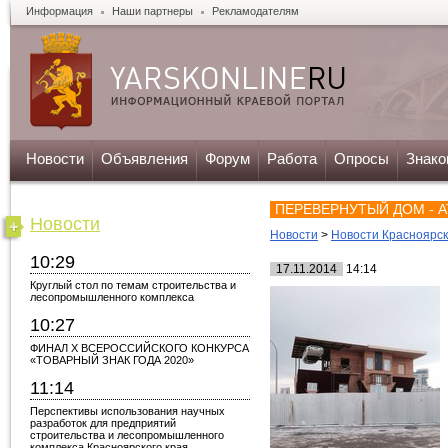
Информация
Наши партнеры
Рекламодателям
Новости
Объявления
Форум
Работа
Опросы
Знако
ПЕРЕВЕРНУТЫЙ ДОМ - А
Новости
Новости
>
Новости Красноярс
10:29
17.11.2014
14:14
Круглый стол по темам строительства и
лесопромышленного комплекса
10:27
ФИНАЛ X ВСЕРОССИЙСКОГО КОНКУРСА
«ТОВАРНЫЙ ЗНАК ГОДА 2020»
11:14
Перспективы использования научных
разработок для предприятий
строительства и лесопромышленного
комплекса Красноярского края