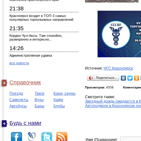
21:38
Красноярск входит в ТОП-3 самых
популярных горнолыжных направлений
21:35
Кордон Чул-Аксы. Там спокойно,
размеренно и интересно...
14:26
Административная удавка
все новости
Источник:
НГС Красноярск
Поделиться…
Справочник
Просмотров:
4558
Коментари
Поезда
Такси
Бани, сауны
Смотрите также:
Самолеты
Вузы
Кафе
Звездный дождь ожидается в 
Автоподжоги в Красноярске п
Автобусы
Бары
Клубы
Будь с нами
Имя (Псевдоним):