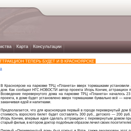
мства
Карта
Консультации
ТТРАКЦИОН ТЕПЕРЬ БУДЕТ И В КРАСНОЯРСКЕ
ка
В Красноярске на парковке ТРЦ «Планета» вверх тормашками установили
дом. Как сообщил НГС.НОВОСТИ автор проекта Игорь Кончик, аттракцион п
Возведение перевернутого дома на парковке ТРЦ «Планета» началось 23
проекта, в доме будет установлено вверх тормашками буквально всё — нач
заканчивая едой и напитками.
Предполагается, что для красноярцев первый в городе перевернутый дом б
стоимость взрослого билет будет составлять 300 руб., детского — 200 руб.
Игорь Кончик, впервые идея сделать аттракцион с перевернутым домом при
старый фильм, в котором доктор подобным образом лечил своих посетителей
Первый «Перевернутый дом» был открыт в Ялте, также реализован этот пр