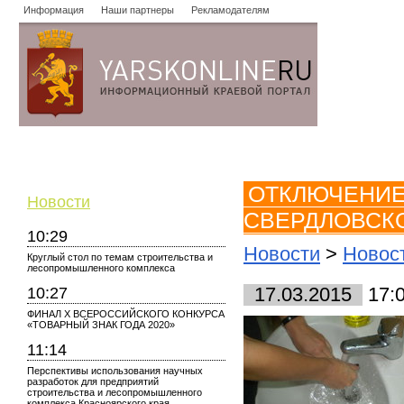
Информация
Наши партнеры
Рекламодателям
Новости
Объявления
Форум
Работа
Опросы
Знако
ОТКЛЮЧЕНИЕ
Новости
СВЕРДЛОВСК
10:29
Новости
>
Новос
Круглый стол по темам строительства и
лесопромышленного комплекса
10:27
17.03.2015
17:
ФИНАЛ X ВСЕРОССИЙСКОГО КОНКУРСА
«ТОВАРНЫЙ ЗНАК ГОДА 2020»
11:14
Перспективы использования научных
разработок для предприятий
строительства и лесопромышленного
комплекса Красноярского края