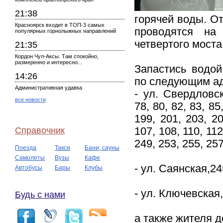
21:38
горячей воды. О
Красноярск входит в ТОП-3 самых
проводятся на
популярных горнолыжных направлений
четвертого моста
21:35
Кордон Чул-Аксы. Там спокойно,
размеренно и интересно...
Запастись водо
14:26
по следующим а
Административная удавка
- ул. Свердловск
все новости
78, 80, 82, 83, 85
199, 201, 203, 20
Справочник
107, 108, 110, 112
249, 253, 255, 257
Поезда
Такси
Бани, сауны
Самолеты
Вузы
Кафе
- ул. Саянская,24
Автобусы
Бары
Клубы
- ул. Ключевская,
Будь с нами
а также жителя д