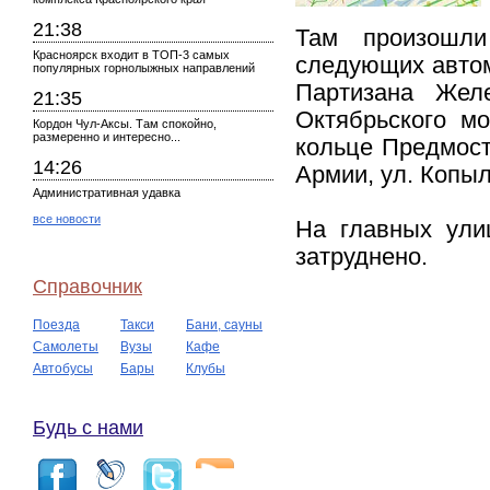
21:38
Там произошли
Красноярск входит в ТОП-3 самых
следующих автома
популярных горнолыжных направлений
Партизана Желе
21:35
Октябрьского мо
Кордон Чул-Аксы. Там спокойно,
размеренно и интересно...
кольце Предмост
14:26
Армии, ул. Копыл
Административная удавка
все новости
На главных ули
затруднено.
Справочник
Поезда
Такси
Бани, сауны
Самолеты
Вузы
Кафе
Автобусы
Бары
Клубы
Будь с нами