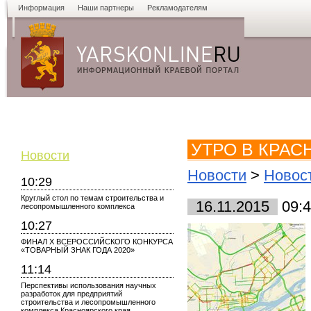
Информация
Наши партнеры
Рекламодателям
Новости
Объявления
Форум
Работа
Опросы
Знако
УТРО В КРАС
Новости
Новости
>
Новос
10:29
Круглый стол по темам строительства и
16.11.2015
09:4
лесопромышленного комплекса
10:27
ФИНАЛ X ВСЕРОССИЙСКОГО КОНКУРСА
«ТОВАРНЫЙ ЗНАК ГОДА 2020»
11:14
Перспективы использования научных
разработок для предприятий
строительства и лесопромышленного
комплекса Красноярского края