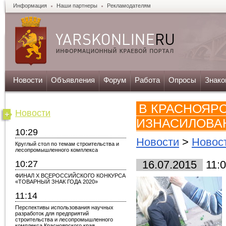
Информация
Наши партнеры
Рекламодателям
Новости
Объявления
Форум
Работа
Опросы
Знако
В КРАСНОЯР
Новости
ИЗНАСИЛОВА
10:29
Новости
>
Новос
Круглый стол по темам строительства и
лесопромышленного комплекса
10:27
16.07.2015
11:
ФИНАЛ X ВСЕРОССИЙСКОГО КОНКУРСА
«ТОВАРНЫЙ ЗНАК ГОДА 2020»
11:14
Перспективы использования научных
разработок для предприятий
строительства и лесопромышленного
комплекса Красноярского края