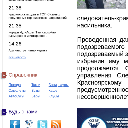
21:38
Красноярск входит в ТОП-3 самых
следователь-кр
популярных горнолыжных направлений
насильника.
21:35
Кордон Чул-Аксы. Там спокойно,
размеренно и интересно...
Проведенная дак
14:26
подозреваемо
Административная удавка
подозреваемый з
все новости
избрании ему м
продолжается. 
Справочник
управления Сле
Красноярско
Поезда
Такси
Бани, сауны
предусмотрен
Самолеты
Вузы
Кафе
несовершеннолет
Автобусы
Бары
Клубы
Будь с нами