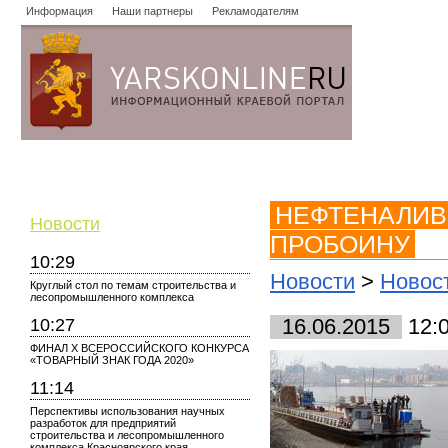
Информация
Наши партнеры
Рекламодателям
Новости
Объявления
Форум
Работа
Опросы
Знако
НЕФТЕНАЛИВ
Новости
ПРОБОИНУ
10:29
Новости
>
Новос
Круглый стол по темам строительства и
лесопромышленного комплекса
10:27
16.06.2015
12:
ФИНАЛ X ВСЕРОССИЙСКОГО КОНКУРСА
«ТОВАРНЫЙ ЗНАК ГОДА 2020»
11:14
Перспективы использования научных
разработок для предприятий
строительства и лесопромышленного
комплекса Красноярского края