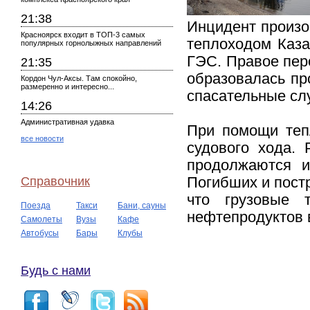
21:38
Инцидент произо
Красноярск входит в ТОП-3 самых
теплоходом Каза
популярных горнолыжных направлений
ГЭС. Правое перо
21:35
образовалась пр
Кордон Чул-Аксы. Там спокойно,
размеренно и интересно...
спасательные сл
14:26
Административная удавка
При помощи тепл
все новости
судового хода.
продолжаются и
Справочник
Погибших и постр
что грузовые 
Поезда
Такси
Бани, сауны
нефтепродуктов 
Самолеты
Вузы
Кафе
Автобусы
Бары
Клубы
Будь с нами