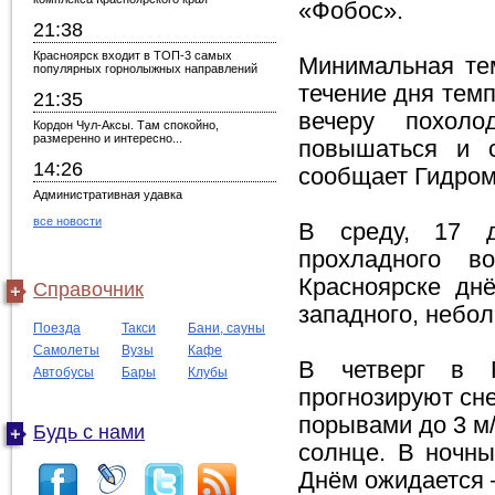
«Фобос».
21:38
Красноярск входит в ТОП-3 самых
Минимальная тем
популярных горнолыжных направлений
течение дня темп
21:35
вечеру похоло
Кордон Чул-Аксы. Там спокойно,
размеренно и интересно...
повышаться и с
14:26
сообщает Гидром
Административная удавка
все новости
В среду, 17 д
прохладного в
Красноярске днё
Справочник
западного, небол
Поезда
Такси
Бани, сауны
Самолеты
Вузы
Кафе
В четверг в К
Автобусы
Бары
Клубы
прогнозируют сне
порывами до 3 м/
Будь с нами
солнце. В ночны
Днём ожидается –1