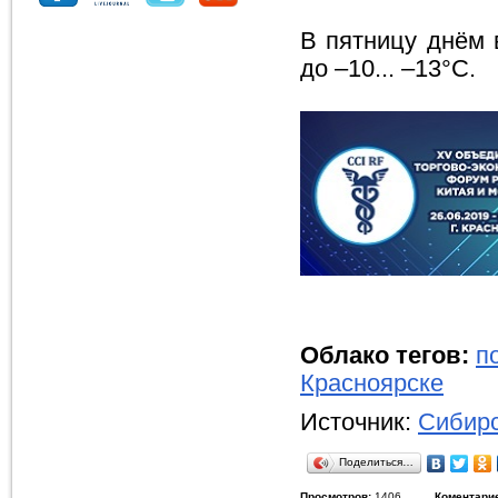
В пятницу днём 
до –10... –13°С.
Облако тегов:
п
Красноярске
Источник:
Сибирс
Поделиться…
Просмотров:
1406
Коментари