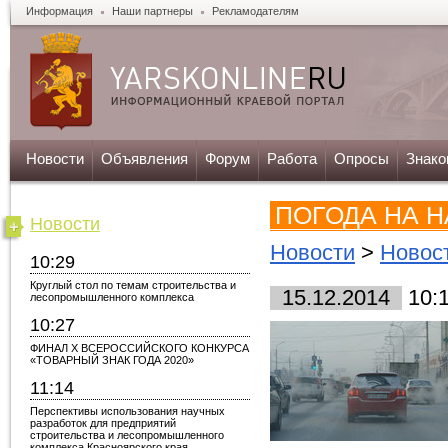
Информация
Наши партнеры
Рекламодателям
Новости
Объявления
Форум
Работа
Опросы
Знако
ПОГОДА НА 
Новости
Новости
>
Новос
10:29
Круглый стол по темам строительства и
15.12.2014
10:
лесопромышленного комплекса
10:27
ФИНАЛ X ВСЕРОССИЙСКОГО КОНКУРСА
«ТОВАРНЫЙ ЗНАК ГОДА 2020»
11:14
Перспективы использования научных
разработок для предприятий
строительства и лесопромышленного
комплекса Красноярского края