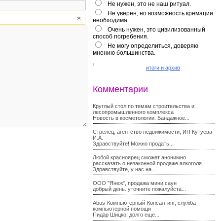
Не нужен, это не наш ритуал.
Не уверен, но возможность кремации
необходима.
Очень нужен, это цивилизованный
способ погребения.
Не могу определиться, доверяю
мнению большинства.
итоги и архив
Комментарии
Круглый стол по темам строительства и
лесопромышленного комплекса
Новость в косметологии. Бандажное...
Стрелец, агентство недвижимости, ИП Кутуева
И.А.
Здравствуйте! Можно продать...
Любой красноярец сможет анонимно
рассказать о незаконной продаже алкоголя.
Здравствуйте, у нас на...
ООО "Янеж", продажа мини саун
добрый день. уточните пожалуйста...
Abus-Компьютерный-Консалтинг, служба
компьютерной помощи
Пидар Шицко, долго еще...