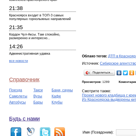
21:38
Красноярск входит в ТОП-3 самых
популярных горнолыжных направлений
21:35
Кордон Чул-Аксы. Там спокойно,
размеренно и интересно...
14:26
Административная удавка
Облако тегов:
ДТП в Краснояр
все новости
Источник:
Сибирское агентств
Поделиться…
Справочник
Просмотров:
1289
Коментари
Поезда
Такси
Бани, сауны
Смотрите также:
Проект нового кладбища с кре
Самолеты
Вузы
Кафе
Из Красноярска выдворены ки
Автобусы
Бары
Клубы
Будь с нами
Имя (Псевдоним):