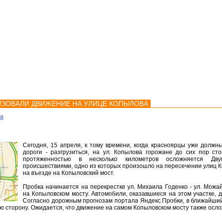
мства
Карта
Консультации
ИЗОВАЛИ ДВИЖЕНИЕ НА УЛИЦЕ КОПЫЛОВА
ка
Сегодня, 15 апреля, к тому времени, когда красноярцы уже должн
дороги - разгрузиться, на ул. Копылова горожане до сих пор ст
протяженностью в несколько километров осложняется Дву
происшествиями, одно из которых произошло на пересечении улиц Ко
на въезде на Копыловский мост.
Пробка начинается на перекрестке ул. Михаила Годенко - ул. Можай
на Копыловском мосту. Автомобили, оказавшиеся на этом участке, дв
Согласно дорожным прогнозам портала Яндекс.Пробки, в ближайший
ую сторону. Ожидается, что движение на самом Копыловском мосту также осло