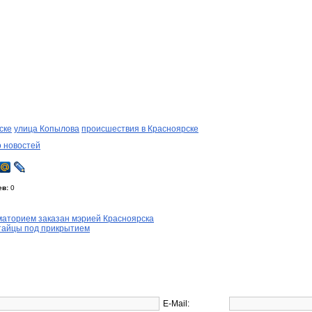
ске
улица Копылова
происшествия в Красноярске
о новостей
ев:
0
маторием заказан мэрией Красноярска
тайцы под прикрытием
E-Mail: