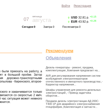
Войти
Регистрация
пятница
+0.15
USD
32.81 р.
07
августа
+0.26
EUR
43.92 р.
Сегодня 0
Завтра 0
Послезавтра 0
Прогноз погоды
Красноярск
|
Курс валют
Рекомендуем
Объявления
Дизель-генераторы - ремонт, продажа,
комплектующие.,Компания предлагает на...
ы были приехать на работу, а
оят в большой пробке. Затор
AVR для регулирования напряжения систем
мя дорожно-транспортными
возбуждения электрогенераторов
пылова - Киренского, второе-
отечественного и импортного производства:,-
Корректор напряжения...
Шкафы управления для ремонта дизельных
ского и заканчивается только
электростанций:,- Привод задатчика
игаются со скоростью 2 км/ч.
оборотов...
 час ситуация может немного
Продаем дизель-электростанции АД-200С-
жнится.
Т400-1Р для аварийного электроснабжения
птицефабрик.,Комплектация и запчасти...