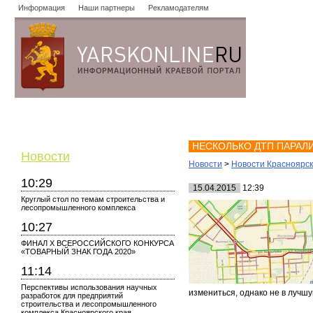
Информация
Наши партнеры
Рекламодателям
Новости
Объявления
Форум
Работа
Опросы
Знако
НЕСКОЛЬКО ДТП ПАРАЛ
Новости
Новости
>
Новости Красноярс
10:29
15.04.2015
12:39
Круглый стол по темам строительства и
лесопромышленного комплекса
10:27
ФИНАЛ X ВСЕРОССИЙСКОГО КОНКУРСА
«ТОВАРНЫЙ ЗНАК ГОДА 2020»
11:14
Перспективы использования научных
измениться, однако не в лучш
разработок для предприятий
строительства и лесопромышленного
комплекса Красноярского края