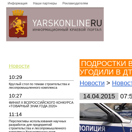
Информация
Наши партнеры
Рекламодателям
Новости
Объявления
Форум
Работа
Опросы
Знако
ПОДРОСТКИ 
Новости
УГОДИЛИ В Д
10:29
Новости
>
Новос
Круглый стол по темам строительства и
лесопромышленного комплекса
10:27
14.04.2015
07:
ФИНАЛ X ВСЕРОССИЙСКОГО КОНКУРСА
«ТОВАРНЫЙ ЗНАК ГОДА 2020»
11:14
Перспективы использования научных
разработок для предприятий
строительства и лесопромышленного
комплекса Красноярского края