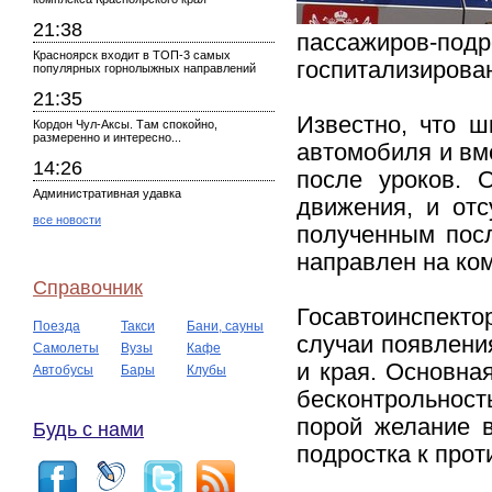
21:38
пассажиров-по
Красноярск входит в ТОП-3 самых
госпитализирова
популярных горнолыжных направлений
21:35
Известно, что ш
Кордон Чул-Аксы. Там спокойно,
размеренно и интересно...
автомобиля и вм
14:26
после уроков. 
Административная удавка
движения, и отс
все новости
полученным посл
направлен на ко
Справочник
Госавтоинспекто
Поезда
Такси
Бани, сауны
случаи появлени
Самолеты
Вузы
Кафе
и края. Основная
Автобусы
Бары
Клубы
бесконтрольност
порой желание в
Будь с нами
подростка к про