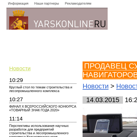
Информация
Наши партнеры
Рекламодателям
Новости
Объявления
Форум
Работа
Опросы
Знако
ПРОДАВЕЦ С
Новости
НАВИГАТОРО
10:29
Новости
>
Новос
Круглый стол по темам строительства и
лесопромышленного комплекса
10:27
14.03.2015
16:
ФИНАЛ X ВСЕРОССИЙСКОГО КОНКУРСА
«ТОВАРНЫЙ ЗНАК ГОДА 2020»
11:14
Перспективы использования научных
разработок для предприятий
строительства и лесопромышленного
комплекса Красноярского края