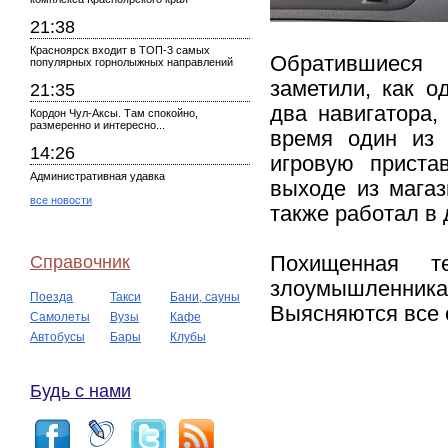
21:38
Красноярск входит в ТОП-3 самых
Обратившиеся 
популярных горнолыжных направлений
заметили, как о
21:35
два навигатора,
Кордон Чул-Аксы. Там спокойно,
размеренно и интересно...
время один из 
14:26
игровую приста
Административная удавка
выходе из магаз
все новости
также работал в 
Справочник
Похищенная т
злоумышленника
Поезда
Такси
Бани, сауны
Выясняются все 
Самолеты
Вузы
Кафе
Автобусы
Бары
Клубы
Будь с нами