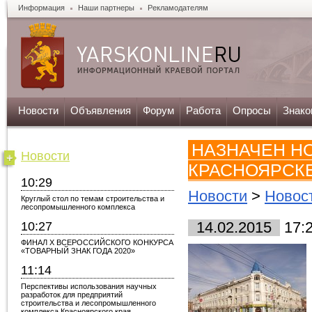
Информация
Наши партнеры
Рекламодателям
Новости
Объявления
Форум
Работа
Опросы
Знако
НАЗНАЧЕН Н
Новости
КРАСНОЯРСК
10:29
Новости
>
Новос
Круглый стол по темам строительства и
лесопромышленного комплекса
10:27
14.02.2015
17:
ФИНАЛ X ВСЕРОССИЙСКОГО КОНКУРСА
«ТОВАРНЫЙ ЗНАК ГОДА 2020»
11:14
Перспективы использования научных
разработок для предприятий
строительства и лесопромышленного
комплекса Красноярского края