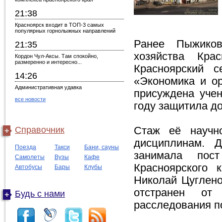
21:38
Красноярск входит в ТОП-3 самых
популярных горнолыжных направлений
Ранее Пыжиков
21:35
хозяйства Кра
Кордон Чул-Аксы. Там спокойно,
размеренно и интересно...
Красноярский с
14:26
«Экономика и ор
Административная удавка
присуждена учен
все новости
году защитила д
Справочник
Стаж её научно
дисциплинам. Д
Поезда
Такси
Бани, сауны
занимала пост
Самолеты
Вузы
Кафе
Красноярского 
Автобусы
Бары
Клубы
Николай Цуглено
отстранен от
Будь с нами
расследования по