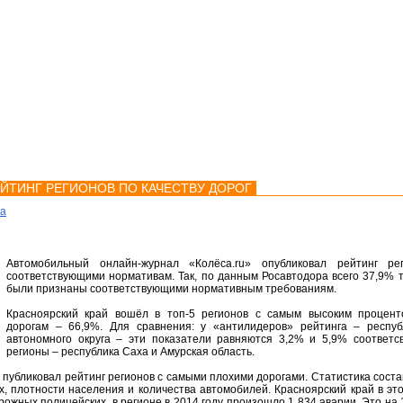
мства
Карта
Консультации
ЕЙТИНГ РЕГИОНОВ ПО КАЧЕСТВУ ДОРОГ
ка
Автомобильный онлайн-журнал «Колёса.ru» опубликовал рейтинг ре
соответствующими нормативам. Так, по данным Росавтодора всего 37,9% 
были признаны соответствующими нормативным требованиям.
Красноярский край вошёл в топ-5 регионов с самым высоким процен
дорогам – 66,9%. Для сравнения: у «антилидеров» рейтинга – респуб
автономного округа – эти показатели равняются 3,2% и 5,9% соответс
регионы – республика Саха и Амурская область.
 публиковал рейтинг регионов с самыми плохими дорогами. Статистика соста
, плотности населения и количества автомобилей. Красноярский край в эт
рожных полицейских, в регионе в 2014 году произошло 1 834 аварии. Это на