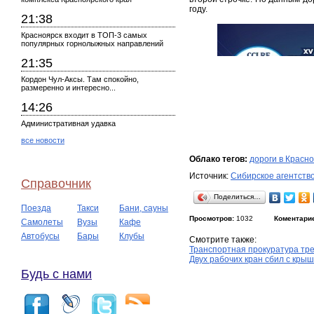
году.
21:38
Красноярск входит в ТОП-3 самых
популярных горнолыжных направлений
21:35
Кордон Чул-Аксы. Там спокойно,
размеренно и интересно...
14:26
Административная удавка
все новости
Облако тегов:
дороги в Красн
Источник:
Сибирское агентств
Справочник
Поделиться…
Поезда
Такси
Бани, сауны
Просмотров:
1032
Коментари
Самолеты
Вузы
Кафе
Автобусы
Бары
Клубы
Смотрите также:
Транспортная прокуратура тр
Двух рабочих кран сбил с кры
Будь с нами