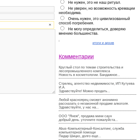
Не нужен, это не наш ритуал.
Не уверен, но возможность кремации
необходима.
Очень нужен, это цивилизованный
способ погребения.
Не могу определиться, доверяю
мнению большинства.
итоги и архив
Комментарии
Круглый стол по темам строительства и
лесопромышленного комплекса
Новость в косметологии. Бандажное...
Стрелец, агентство недвижимости, ИП Кутуева
И.А.
Здравствуйте! Можно продать...
Любой красноярец сможет анонимно
рассказать о незаконной продаже алкоголя.
Здравствуйте, у нас на...
ООО "Янеж", продажа мини саун
добрый день. уточните пожалуйста...
Abus-Компьютерный-Консалтинг, служба
компьютерной помощи
Пидар Шицко, долго еще...