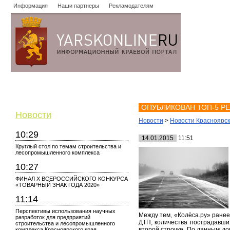
Информация
Наши партнеры
Рекламодателям
Новости
Объявления
Форум
Работа
Опросы
Знако
ОПУБЛИКОВАН ТОП-5 Р
Новости
Новости
>
Новости Красноярс
10:29
14.01.2015
11:51
Круглый стол по темам строительства и
лесопромышленного комплекса
10:27
ФИНАЛ X ВСЕРОССИЙСКОГО КОНКУРСА
«ТОВАРНЫЙ ЗНАК ГОДА 2020»
11:14
Перспективы использования научных
Между тем, «Колёса.ру» ранее
разработок для предприятий
ДТП, количества пострадавших
строительства и лесопромышленного
второй строчке. По данным до
комплекса Красноярского края