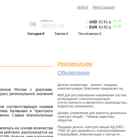
Войти
Регистрация
суббота
+0.15
USD
32.81 р.
08
августа
+0.26
EUR
43.92 р.
Сегодня 0
Завтра 0
Послезавтра 0
Прогноз погоды
Красноярск
|
Курс валют
Рекомендуем
Объявления
Дизель-генераторы - ремонт, продажа,
комплектующие.,Компания предлагает на...
гионов России с дорогами,
трасс регионального значения
AVR для регулирования напряжения систем
возбуждения электрогенераторов
отечественного и импортного производства:,-
Корректор напряжения...
том соответствующих нормам
лики Калмыкия и Чукотского
Шкафы управления для ремонта дизельных
венно. Самые благополучные
электростанций:,- Привод задатчика
оборотов...
Продаем дизель-электростанции АД-200С-
влялась на основе количества
Т400-1Р для аварийного электроснабжения
ом рейтинге располагается на
птицефабрик.,Комплектация и запчасти...
 10,9% больше, чем в прошлом