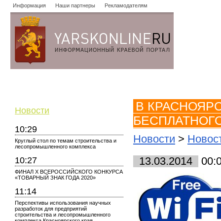
Информация
Наши партнеры
Рекламодателям
Новости
Объявления
Форум
Работа
Опросы
Знако
В КРАСНОЯРС
Новости
БЕСПЛАТНОГО 
10:29
Новости
>
Новос
Круглый стол по темам строительства и
лесопромышленного комплекса
10:27
13.03.2014
00:
ФИНАЛ X ВСЕРОССИЙСКОГО КОНКУРСА
«ТОВАРНЫЙ ЗНАК ГОДА 2020»
11:14
Перспективы использования научных
разработок для предприятий
строительства и лесопромышленного
комплекса Красноярского края