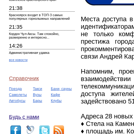
21:38
Красноярск входит в ТОП-3 самых
Места доступа в
популярных горнолыжных направлений
идентификаторам
21:35
не только комф
Кордон Чул-Аксы. Там спокойно,
размеренно и интересно...
престижа город
14:26
прокомментиров
Административная удавка
связи Андрей Ка
все новости
Напомним, прое
Справочник
взаимодействи
телекоммуникац
Поезда
Такси
Бани, сауны
доступа жителе
Самолеты
Вузы
Кафе
задействовано 51
Автобусы
Бары
Клубы
Адреса 28 новых 
Будь с нами
♦ Стела на Каме
♦ площадь им. Ко