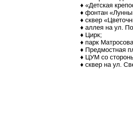
♦ «Детская крепо
♦ фонтан «Лунный
♦ сквер «Цветочн
♦ аллея на ул. П
♦ Цирк;
♦ парк Матросова
♦ Предмостная п
♦ ЦУМ со стороны
♦ сквер на ул. С