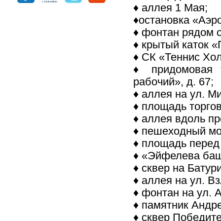
♦ аллея 1 Мая;
♦остановка «Аэр
♦ фонтан рядом 
♦ крытый каток 
♦ СК «Теннис Хо
♦ придомовая т
рабочий», д. 67;
♦ аллея на ул. М
♦ площадь торго
♦ аллея вдоль пр
♦ пешеходный мос
♦ площадь перед
♦ «Эйфелева башн
♦ сквер на Батури
♦ аллея на ул. Вз
♦ фонтан на ул. 
♦ памятник Андре
♦ сквер Победите