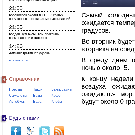
21:38
Самый холодный
Красноярск входит в ТОП-3 самых
популярных горнолыжных направлений
ожидается темпер
21:35
градусов.
Кордон Чул-Аксы. Там спокойно,
размеренно и интересно...
Во вторник будет
14:26
вторника на сред
Административная удавка
В среду днем о
все новости
ночью около -5.
К концу недели
Справочник
воздуха ожида
Поезда
Такси
Бани, сауны
ожидаются моро
Самолеты
Вузы
Кафе
будут около 0 гр
Автобусы
Бары
Клубы
Будь с нами