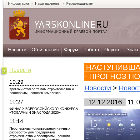
Информация
Наши партнеры
Рекламодателям
Новости
Объявления
Форум
Работа
Опросы
Знако
НАСТУПИВША
Новости
- ПРОГНОЗ П
10:29
Новости
>
Новос
Круглый стол по темам строительства и
лесопромышленного комплекса
10:27
12.12.2016
11:
ФИНАЛ X ВСЕРОССИЙСКОГО КОНКУРСА
«ТОВАРНЫЙ ЗНАК ГОДА 2020»
11:14
Перспективы использования научных
разработок для предприятий
строительства и лесопромышленного
комплекса Красноярского края