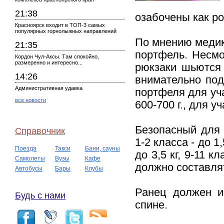
21:38
озабочены как ро
Красноярск входит в ТОП-3 самых
популярных горнолыжных направлений
По мнению медик
21:35
портфель. Несмо
Кордон Чул-Аксы. Там спокойно,
размеренно и интересно...
рюкзаки шьются 
14:26
внимательно под
Административная удавка
портфеля для уч
все новости
600-700 г., для 
Безопасный для 
Справочник
1-2 класса - до 1,5
Поезда
Такси
Бани, сауны
до 3,5 кг, 9-11 
Самолеты
Вузы
Кафе
должно составлят
Автобусы
Бары
Клубы
Ранец должен и
Будь с нами
спине.