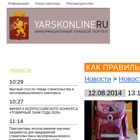
Информация
Наши партнеры
Рекламодателям
Новости
Объявления
Форум
Работа
Опросы
Знако
КАК ПРАВИЛ
Новости
Новости
>
Новос
10:29
Круглый стол по темам строительства и
12.08.2014
13:
лесопромышленного комплекса
10:27
ФИНАЛ X ВСЕРОССИЙСКОГО КОНКУРСА
«ТОВАРНЫЙ ЗНАК ГОДА 2020»
11:14
Перспективы использования научных
разработок для предприятий
строительства и лесопромышленного
комплекса Красноярского края