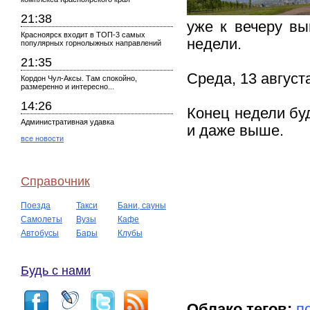
21:38
уже к вечеру вы
Красноярск входит в ТОП-3 самых
недели.
популярных горнолыжных направлений
21:35
Среда, 13 август
Кордон Чул-Аксы. Там спокойно,
размеренно и интересно...
14:26
Конец недели бу
Административная удавка
и даже выше.
все новости
Справочник
Поезда
Такси
Бани, сауны
Самолеты
Вузы
Кафе
Автобусы
Бары
Клубы
Будь с нами
Облако тегов:
п