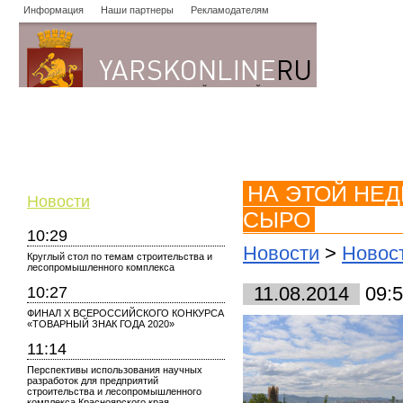
Информация
Наши партнеры
Рекламодателям
Новости
Объявления
Форум
Работа
Опросы
Знако
НА ЭТОЙ НЕД
Новости
СЫРО
10:29
Новости
>
Новос
Круглый стол по темам строительства и
лесопромышленного комплекса
10:27
11.08.2014
09:5
ФИНАЛ X ВСЕРОССИЙСКОГО КОНКУРСА
«ТОВАРНЫЙ ЗНАК ГОДА 2020»
11:14
Перспективы использования научных
разработок для предприятий
строительства и лесопромышленного
комплекса Красноярского края