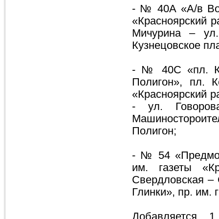
- № 40А «А/в Во
«Красноярский ра
Мичурина – ул.
Кузнецовское пла
- № 40С «пл. К
Полигон», пл. К
«Красноярский р
- ул. Говоро
Машиностороител
Полигон;
- № 54 «Предмо
им. газеты «К
Свердловская – 
Глинки», пр. им.
Добавляется 