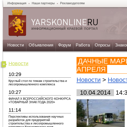
Информация
Наши партнеры
Рекламодателям
Новости
Объявления
Форум
Работа
Опросы
Знако
ДАЧНЫЕ МАРШ
Новости
АПРЕЛЯ
10:29
Новости
>
Новос
Круглый стол по темам строительства и
лесопромышленного комплекса
10:27
10.04.2014
14:
ФИНАЛ X ВСЕРОССИЙСКОГО КОНКУРСА
«ТОВАРНЫЙ ЗНАК ГОДА 2020»
11:14
Перспективы использования научных
разработок для предприятий
строительства и лесопромышленного
комплекса Красноярского края