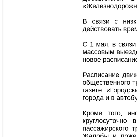
«Железнодорожны
В связи с низк
действовать вре
С 1 мая, в связ
массовым выездо
новое расписани
Расписание движ
общественного т
газете «Городс
города и в авто
Кроме того, и
круглосуточно 
пассажирского т
Жалобы и поже