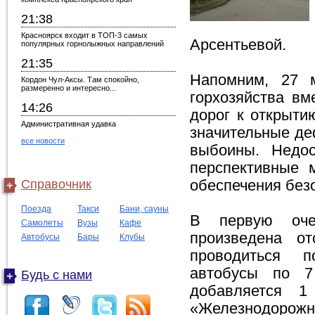
21:38
Красноярск входит в ТОП-3 самых
Арсентьевой.
популярных горнолыжных направлений
21:35
Напомним, 27 м
Кордон Чул-Аксы. Там спокойно,
размеренно и интересно...
горхозяйства вм
14:26
дорог к открыти
Административная удавка
значительные де
все новости
выбоины. Недос
перспективные 
Справочник
обеспечения без
Поезда
Такси
Бани, сауны
В первую оче
Самолеты
Вузы
Кафе
произведена о
Автобусы
Бары
Клубы
проводиться п
автобусы по 7
Будь с нами
добавляется 
«Железнодорожны