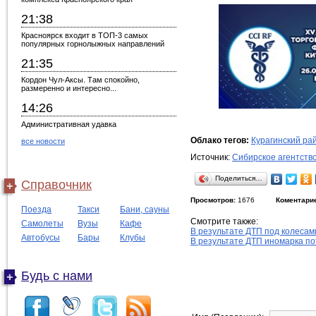
21:38
Красноярск входит в ТОП-3 самых
популярных горнолыжных направлений
21:35
Кордон Чул-Аксы. Там спокойно,
размеренно и интересно...
14:26
Административная удавка
Облако тегов:
Курагинский ра
все новости
Источник:
Сибирское агентств
Поделиться…
Справочник
Просмотров:
1676
Коментари
Поезда
Такси
Бани, сауны
Смотрите также:
Самолеты
Вузы
Кафе
В результате ДТП под колесам
Автобусы
Бары
Клубы
В результате ДТП иномарка по
Будь с нами