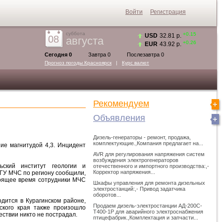
Войти
Регистрация
суббота
+0.15
USD
32.81 р.
08
августа
+0.26
EUR
43.92 р.
Сегодня 0
Завтра 0
Послезавтра 0
Прогноз погоды
Красноярск
|
Курс валют
Рекомендуем
Объявления
Дизель-генераторы - ремонт, продажа,
комплектующие.,Компания предлагает на...
ие магнитудой 4,3. Инцидент
AVR для регулирования напряжения систем
возбуждения электрогенераторов
ьский институт геологии и
отечественного и импортного производства:,-
Корректор напряжения...
е ГУ МЧС по региону сообщили,
тоящее время сотрудники МЧС
Шкафы управления для ремонта дизельных
электростанций:,- Привод задатчика
оборотов...
дится в Курагинском районе,
Продаем дизель-электростанции АД-200С-
ского края также произошло
Т400-1Р для аварийного электроснабжения
ствии никто не пострадал.
птицефабрик.,Комплектация и запчасти...