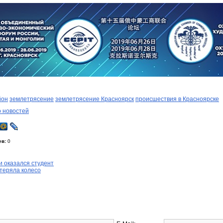
йон
землетрясение
землетрясение Красноярск
происшествия в Красноярске
о новостей
ев:
0
и оказался студент
теряла колесо