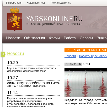
Информация
Наши партнеры
Рекламодателям
Новости
Объявления
Форум
Работа
Опросы
Знако
ОЧЕРЕДНОЕ ЗЕМЛЕТРЯС
Новости
Новости
>
Новости Красноярс
10:29
10.02.2016
16:01
Круглый стол по темам строительства и
лесопромышленного комплекса
10:27
ФИНАЛ X ВСЕРОССИЙСКОГО КОНКУРСА
«ТОВАРНЫЙ ЗНАК ГОДА 2020»
11:14
Перспективы использования научных
недалеко от города Артемов
разработок для предприятий
землетрясение. Общая величин
строительства и лесопромышленного
комплекса Красноярского края