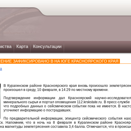
мства
Карта
Консультации
ЕНИЕ ЗАФИКСИРОВАНО В НА ЮГЕ КРАСНОЯРСКОГО КРАЯ
ка
В Курагинском районе Красноярского края вновь произошло землетрясен
произошел в среду, 10 февраля, в 14:29 по местному времени.
Подтверждение информации дал Красноярский научно-исследовател
минерального сырья и портал оповещения 112.krskstate.ru. В пресс-служб
что подробных данных о сейсмическом событии пока не имеется. В нас
уточняют информацию о пострадавших.
По предварительной информации, эпицентр сейсмического события нахо
ск. Напомним, что в ночь на 8 февраля в Курагинском районе Краснояр
а магнитуды землетрясения составила 3,4 балла. Отмечается, что в происше