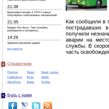
21:38
Красноярск входит в ТОП-3 самых
популярных горнолыжных направлений
Как сообщили в 
21:35
пострадавших в
Кордон Чул-Аксы. Там спокойно,
размеренно и интересно...
получили незнач
14:26
аварии на мест
Административная удавка
службы. В скоро
все новости
часть освобожде
Справочник
Поезда
Такси
Бани, сауны
Самолеты
Вузы
Кафе
Автобусы
Бары
Клубы
Будь с нами