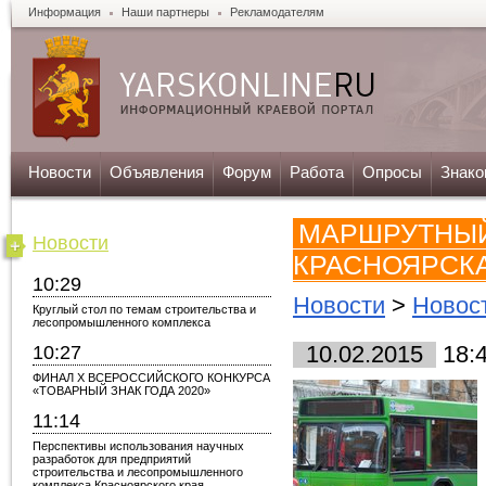
Информация
Наши партнеры
Рекламодателям
Новости
Объявления
Форум
Работа
Опросы
Знако
МАРШРУТНЫЙ
Новости
КРАСНОЯРСК
10:29
Новости
>
Новос
Круглый стол по темам строительства и
лесопромышленного комплекса
10:27
10.02.2015
18:
ФИНАЛ X ВСЕРОССИЙСКОГО КОНКУРСА
«ТОВАРНЫЙ ЗНАК ГОДА 2020»
11:14
Перспективы использования научных
разработок для предприятий
строительства и лесопромышленного
комплекса Красноярского края