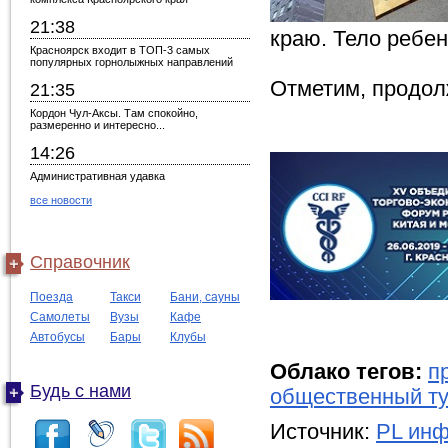
21:38
краю. Тело ребе
Красноярск входит в ТОП-3 самых
популярных горнолыжных направлений
Отметим, продол
21:35
Кордон Чул-Аксы. Там спокойно,
размеренно и интересно...
14:26
Административная удавка
все новости
Справочник
Поезда
Такси
Бани, сауны
Самолеты
Вузы
Кафе
Автобусы
Бары
Клубы
Облако тегов:
п
Будь с нами
общественный ту
Источник:
PL инф