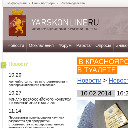
Информация
Наши партнеры
Рекламодателям
Новости
Объявления
Форум
Работа
Опросы
Знако
В КРАСНОЯР
Новости
В ТУАЛЕТЕ
10:29
Новости
>
Новос
Круглый стол по темам строительства и
лесопромышленного комплекса
10:27
10.02.2014
16:
ФИНАЛ X ВСЕРОССИЙСКОГО КОНКУРСА
«ТОВАРНЫЙ ЗНАК ГОДА 2020»
11:14
Перспективы использования научных
разработок для предприятий
строительства и лесопромышленного
комплекса Красноярского края