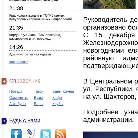
21:38
Красноярск входит в ТОП-3 самых
Руководитель де
популярных горнолыжных направлений
организовано бол
21:35
С 15 декабря 
Кордон Чул-Аксы. Там спокойно,
размеренно и интересно...
Железнодорожно
14:26
новогодними ел
Административная удавка
районную адм
все новости
подтверждающие 
Справочник
В Центральном р
ул. Республики, 
Поезда
Такси
Бани, сауны
на ул. Шахтеров,
Самолеты
Вузы
Кафе
Автобусы
Бары
Клубы
Подробнее узн
администрации.
Будь с нами