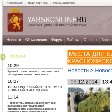
Информация
Наши партнеры
Рекламодателям
Новости
Объявления
Форум
Работа
Опросы
Знако
МЕСТА ДЛЯ 
Новости
КРАСНОЯРСК
10:29
Новости
>
Новос
Круглый стол по темам строительства и
лесопромышленного комплекса
10:27
09.12.2014
13:
ФИНАЛ X ВСЕРОССИЙСКОГО КОНКУРСА
«ТОВАРНЫЙ ЗНАК ГОДА 2020»
11:14
Перспективы использования научных
разработок для предприятий
строительства и лесопромышленного
комплекса Красноярского края