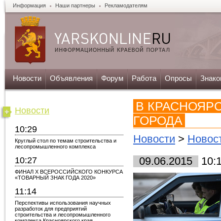
Информация
Наши партнеры
Рекламодателям
Новости
Объявления
Форум
Работа
Опросы
Знако
В КРАСНОЯР
Новости
ГОРОДА
10:29
Новости
>
Новос
Круглый стол по темам строительства и
лесопромышленного комплекса
10:27
09.06.2015
10:
ФИНАЛ X ВСЕРОССИЙСКОГО КОНКУРСА
«ТОВАРНЫЙ ЗНАК ГОДА 2020»
11:14
Перспективы использования научных
разработок для предприятий
строительства и лесопромышленного
комплекса Красноярского края