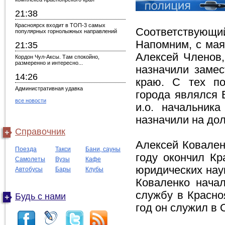
21:38
Красноярск входит в ТОП-3 самых
Соответствующий
популярных горнолыжных направлений
Напомним, с мая
21:35
Алексей Членов,
Кордон Чул-Аксы. Там спокойно,
размеренно и интересно...
назначили заме
14:26
краю. С тех п
Административная удавка
города являлся 
все новости
и.о. начальник
назначили на до
Справочник
Алексей Ковален
Поезда
Такси
Бани, сауны
году окончил К
Самолеты
Вузы
Кафе
юридических наук
Автобусы
Бары
Клубы
Коваленко начал
службу в Красно
Будь с нами
год он служил в