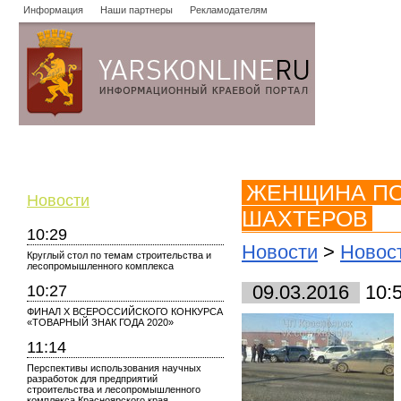
Информация
Наши партнеры
Рекламодателям
Новости
Объявления
Форум
Работа
Опросы
Знако
ЖЕНЩИНА ПОС
Новости
ШАХТЕРОВ
10:29
Новости
>
Новос
Круглый стол по темам строительства и
лесопромышленного комплекса
10:27
09.03.2016
10:
ФИНАЛ X ВСЕРОССИЙСКОГО КОНКУРСА
«ТОВАРНЫЙ ЗНАК ГОДА 2020»
11:14
Перспективы использования научных
разработок для предприятий
строительства и лесопромышленного
комплекса Красноярского края