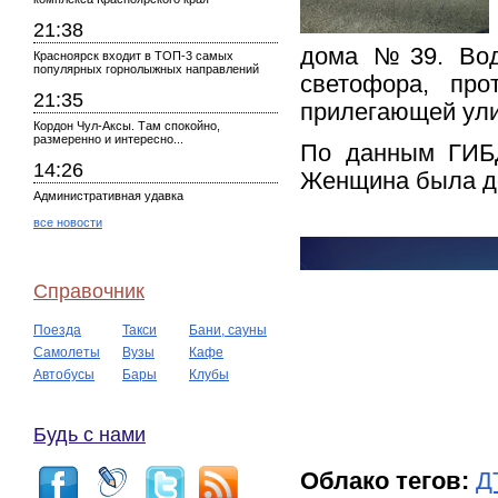
21:38
дома №39. Води
Красноярск входит в ТОП-3 самых
популярных горнолыжных направлений
светофора, про
21:35
прилегающей улиц
Кордон Чул-Аксы. Там спокойно,
размеренно и интересно...
По данным ГИБД
14:26
Женщина была до
Административная удавка
все новости
Справочник
Поезда
Такси
Бани, сауны
Самолеты
Вузы
Кафе
Автобусы
Бары
Клубы
Будь с нами
Облако тегов:
Д