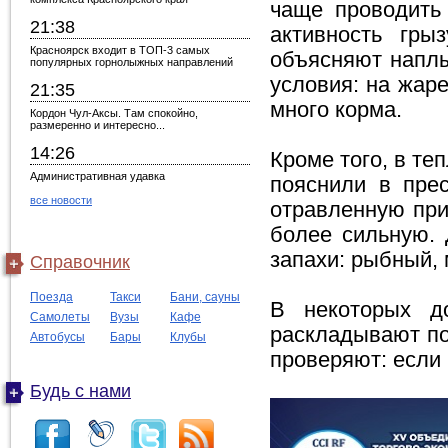
чаще проводить
21:38
активность гры
Красноярск входит в ТОП-3 самых
объясняют наплы
популярных горнолыжных направлений
условия: на жаре
21:35
много корма.
Кордон Чул-Аксы. Там спокойно,
размеренно и интересно...
14:26
Кроме того, в т
Административная удавка
пояснили в пре
все новости
отравленную при
более сильную. 
запахи: рыбный,
Справочник
Поезда
Такси
Бани, сауны
В некоторых д
Самолеты
Вузы
Кафе
раскладывают по
Автобусы
Бары
Клубы
проверяют: если 
Будь с нами