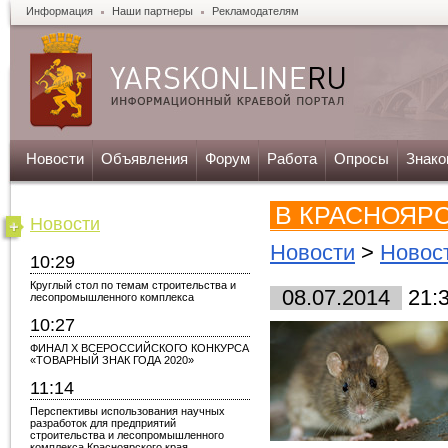
Информация
Наши партнеры
Рекламодателям
Новости
Объявления
Форум
Работа
Опросы
Знако
В КРАСНОЯР
Новости
Новости
>
Новос
10:29
Круглый стол по темам строительства и
08.07.2014
21:
лесопромышленного комплекса
10:27
ФИНАЛ X ВСЕРОССИЙСКОГО КОНКУРСА
«ТОВАРНЫЙ ЗНАК ГОДА 2020»
11:14
Перспективы использования научных
разработок для предприятий
строительства и лесопромышленного
комплекса Красноярского края