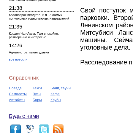
21:38
Свой поступок 
Красноярск входит в ТОП-3 самых
парковки. Втор
популярных горнолыжных направлений
Ленинском район
21:35
Митсубиси Ланс
Кордон Чул-Аксы. Там спокойно,
размеренно и интересно...
машины. Сейча
14:26
уголовные дела.
Административная удавка
все новости
Расследование п
Справочник
Поезда
Такси
Бани, сауны
Самолеты
Вузы
Кафе
Автобусы
Бары
Клубы
Будь с нами