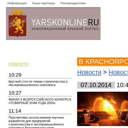
Информация
Наши партнеры
Рекламодателям
Новости
Объявления
Форум
Работа
Опросы
Знако
В КРАСНОЯР
Новости
Новости
>
Новос
10:29
Круглый стол по темам строительства и
07.10.2014
10:
лесопромышленного комплекса
10:27
ФИНАЛ X ВСЕРОССИЙСКОГО КОНКУРСА
«ТОВАРНЫЙ ЗНАК ГОДА 2020»
11:14
Перспективы использования научных
разработок для предприятий
строительства и лесопромышленного
комплекса Красноярского края