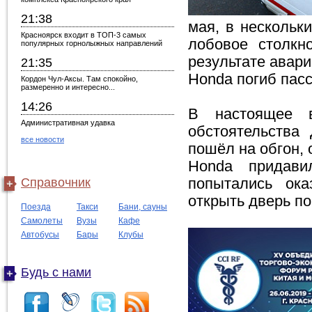
21:38
мая, в нескольк
Красноярск входит в ТОП-3 самых
лобовое столкн
популярных горнолыжных направлений
результате авари
21:35
Honda погиб пасс
Кордон Чул-Аксы. Там спокойно,
размеренно и интересно...
14:26
В настоящее в
Административная удавка
обстоятельства
все новости
пошёл на обгон, 
Honda придави
Справочник
попытались ок
открыть дверь п
Поезда
Такси
Бани, сауны
Самолеты
Вузы
Кафе
Автобусы
Бары
Клубы
Будь с нами