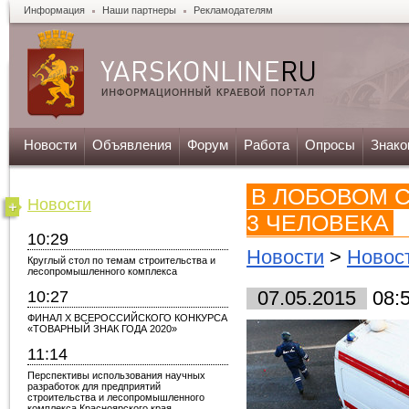
Информация
Наши партнеры
Рекламодателям
Новости
Объявления
Форум
Работа
Опросы
Знако
В ЛОБОВОМ С
Новости
3 ЧЕЛОВЕКА
10:29
Новости
>
Новос
Круглый стол по темам строительства и
лесопромышленного комплекса
10:27
07.05.2015
08:
ФИНАЛ X ВСЕРОССИЙСКОГО КОНКУРСА
«ТОВАРНЫЙ ЗНАК ГОДА 2020»
11:14
Перспективы использования научных
разработок для предприятий
строительства и лесопромышленного
комплекса Красноярского края